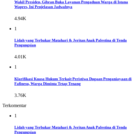
Wakil Presiden, Gibran Buka Layanan Pengaduan Warga di Istana
Wapres, Ini Penjelasan Jadwalnya
4.94K
1
Lidah yang Terbakar Matahari & Jeritan Anak Palestina di Tenda
Pengungsian
4.01K
1
Klarifikasi Kuasa Hukum Terkait Peristiwa Dugaan Penganiayaan di
Fafinesu, Warga Diminta Tetap Tenang
3.76K
Terkomentar
1
Lidah yang Terbakar Matahari & Jeritan Anak Palestina di Tenda
Pengungsian