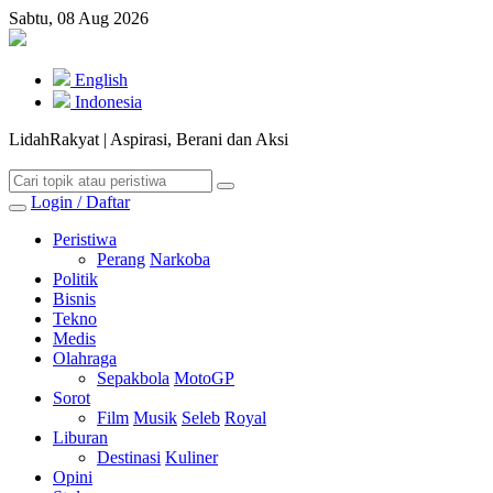
Sabtu, 08 Aug 2026
English
Indonesia
LidahRakyat | Aspirasi, Berani dan Aksi
Login / Daftar
Peristiwa
Perang
Narkoba
Politik
Bisnis
Tekno
Medis
Olahraga
Sepakbola
MotoGP
Sorot
Film
Musik
Seleb
Royal
Liburan
Destinasi
Kuliner
Opini