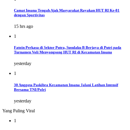
Camat Insana Tengah Ajak Masyarakat Rayakan HUT RI Ke-81
dengan Sportivitas
15 hrs ago
1
Fatoin Perkasa di Sektor Putra, Susulaku B Berjaya di Putri pada
Turnamen Voli Menyongsong HUT RI di Kecamatan Insana
yesterday
1
30 Anggota Paskibra Kecamatan Insana Jalani Latihan Intensif
Bersama TNI/Polri
yesterday
Yang Paling Viral
1