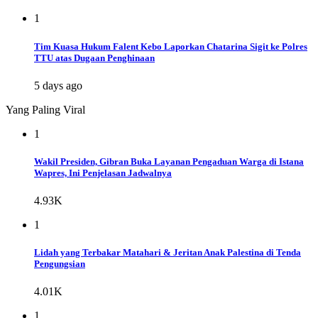
1
Tim Kuasa Hukum Falent Kebo Laporkan Chatarina Sigit ke Polres
TTU atas Dugaan Penghinaan
5 days ago
Yang Paling Viral
1
Wakil Presiden, Gibran Buka Layanan Pengaduan Warga di Istana
Wapres, Ini Penjelasan Jadwalnya
4.93K
1
Lidah yang Terbakar Matahari & Jeritan Anak Palestina di Tenda
Pengungsian
4.01K
1