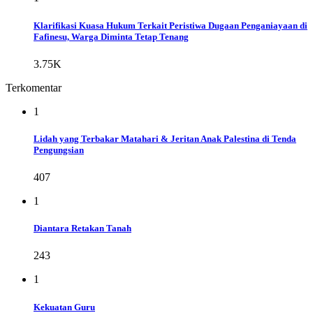
Klarifikasi Kuasa Hukum Terkait Peristiwa Dugaan Penganiayaan di
Fafinesu, Warga Diminta Tetap Tenang
3.75K
Terkomentar
1
Lidah yang Terbakar Matahari & Jeritan Anak Palestina di Tenda
Pengungsian
407
1
Diantara Retakan Tanah
243
1
Kekuatan Guru