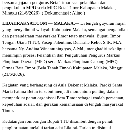
bersama jajaran pengurus Beta Timor saat pelantikan dan
pengukuhan MPD serta MPC Beta Timor Kabupaten Malaka,
Minggu (21/6/2026). ( Dokumentasi : Alino )
LIDAHRAKYAT.COM — MALAKA,—
Di tengah guyuran hujan
yang menyelimuti wilayah Kabupaten Malaka, semangat pengabdian
dan persaudaraan masyarakat Timor tetap menyala. Bupati Timor
Tengah Utara (TTU), Yosep Falentinus Delasalle Kebo, S.IP., M.A.,
bersama Ny. Andina Winantuningtyas, A.Md., menghadiri sekaligus
memimpin prosesi Pelantikan dan Pengukuhan Pengurus Markas
Pimpinan Daerah (MPD) serta Markas Pimpinan Cabang (MPC)
Ormas Beta Timor (Bela Tanah Timor) Kabupaten Malaka, Minggu
(21/6/2026).
Kegiatan yang berlangsung di Aula Dekenat Malaka, Paroki Santa
Maria Fatima Betun tersebut menjadi momentum penting dalam
memperkuat peran organisasi Beta Timor sebagai wadah persatuan,
kepedulian sosial, dan gerakan kemanusiaan di tengah masyarakat
Timor.
Kedatangan rombongan Bupati TTU disambut dengan penuh
penghormatan melalui tarian adat Likurai. Tarian tradisional