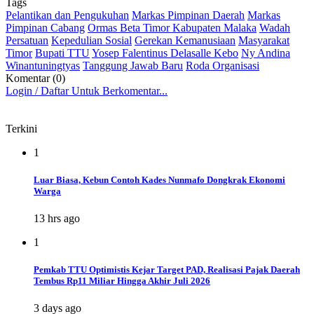
Tags
Pelantikan dan Pengukuhan
Markas Pimpinan Daerah
Markas
Pimpinan Cabang
Ormas Beta Timor Kabupaten Malaka
Wadah
Persatuan
Kepedulian Sosial
Gerekan Kemanusiaan
Masyarakat
Timor
Bupati TTU
Yosep Falentinus Delasalle Kebo
Ny Andina
Winantuningtyas
Tanggung Jawab Baru
Roda Organisasi
Komentar (0)
Login / Daftar Untuk Berkomentar...
Terkini
1
Luar Biasa, Kebun Contoh Kades Nunmafo Dongkrak Ekonomi
Warga
13 hrs ago
1
Pemkab TTU Optimistis Kejar Target PAD, Realisasi Pajak Daerah
Tembus Rp11 Miliar Hingga Akhir Juli 2026
3 days ago