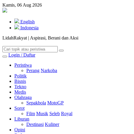
Kamis, 06 Aug 2026
English
Indonesia
LidahRakyat | Aspirasi, Berani dan Aksi
Login / Daftar
Peristiwa
Perang
Narkoba
Politik
Bisnis
Tekno
Medis
Olahraga
Sepakbola
MotoGP
Sorot
Film
Musik
Seleb
Royal
Liburan
Destinasi
Kuliner
Opini