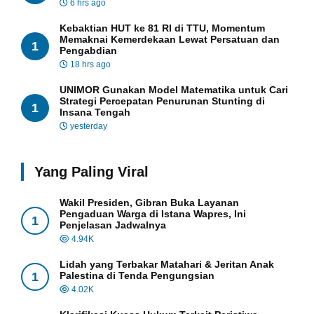
6 hrs ago
Kebaktian HUT ke 81 RI di TTU, Momentum
Memaknai Kemerdekaan Lewat Persatuan dan
1
Pengabdian
18 hrs ago
UNIMOR Gunakan Model Matematika untuk Cari
Strategi Percepatan Penurunan Stunting di
1
Insana Tengah
yesterday
Yang Paling Viral
Wakil Presiden, Gibran Buka Layanan
Pengaduan Warga di Istana Wapres, Ini
1
Penjelasan Jadwalnya
4.94K
Lidah yang Terbakar Matahari & Jeritan Anak
1
Palestina di Tenda Pengungsian
4.02K