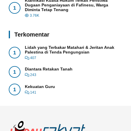
Klarifikasi Kuasa Hukum Terkait Peristiwa
Dugaan Penganiayaan di Fafinesu, Warga
1
Diminta Tetap Tenang
3.76K
Terkomentar
Lidah yang Terbakar Matahari & Jeritan Anak
1
Palestina di Tenda Pengungsian
407
Diantara Retakan Tanah
1
243
Kekuatan Guru
1
141