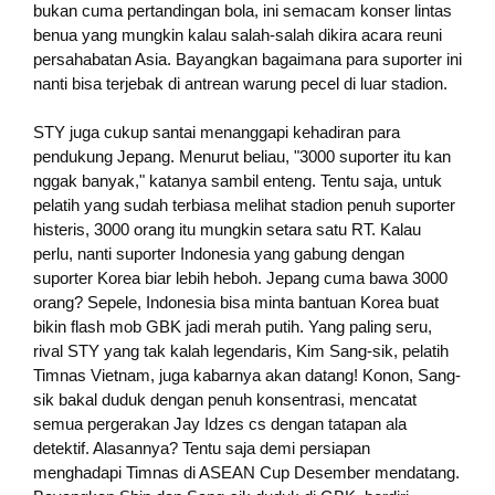
bukan cuma pertandingan bola, ini semacam konser lintas
benua yang mungkin kalau salah-salah dikira acara reuni
persahabatan Asia. Bayangkan bagaimana para suporter ini
nanti bisa terjebak di antrean warung pecel di luar stadion.
STY juga cukup santai menanggapi kehadiran para
pendukung Jepang. Menurut beliau, "3000 suporter itu kan
nggak banyak," katanya sambil enteng. Tentu saja, untuk
pelatih yang sudah terbiasa melihat stadion penuh suporter
histeris, 3000 orang itu mungkin setara satu RT. Kalau
perlu, nanti suporter Indonesia yang gabung dengan
suporter Korea biar lebih heboh. Jepang cuma bawa 3000
orang? Sepele, Indonesia bisa minta bantuan Korea buat
bikin flash mob GBK jadi merah putih. Yang paling seru,
rival STY yang tak kalah legendaris, Kim Sang-sik, pelatih
Timnas Vietnam, juga kabarnya akan datang! Konon, Sang-
sik bakal duduk dengan penuh konsentrasi, mencatat
semua pergerakan Jay Idzes cs dengan tatapan ala
detektif. Alasannya? Tentu saja demi persiapan
menghadapi Timnas di ASEAN Cup Desember mendatang.