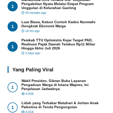
Pengabdian Nyata Melalui Empat Program
1
Unggulan di Kelurahan Ganting
50 minutes ago
Luar Biasa, Kebun Contoh Kades Nunmafo
1
Dongkrak Ekonomi Warga
18 hrs ago
Pemkab TTU Optimistis Kejar Target PAD,
Realisasi Pajak Daerah Tembus Rp11 Miliar
1
Hingga Akhir Juli 2026
3 days ago
Yang Paling Viral
Wakil Presiden, Gibran Buka Layanan
Pengaduan Warga di Istana Wapres, Ini
1
Penjelasan Jadwalnya
4.93K
Lidah yang Terbakar Matahari & Jeritan Anak
1
Palestina di Tenda Pengungsian
4.01K