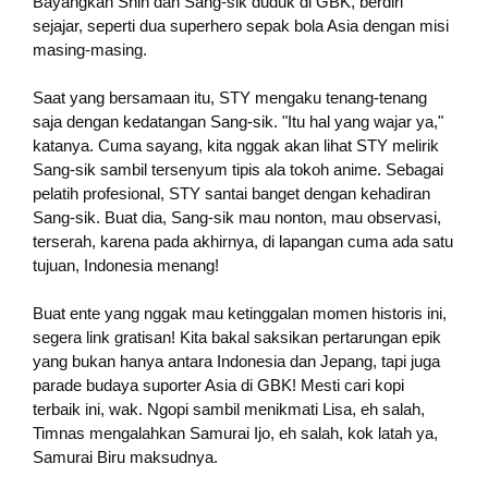
Bayangkan Shin dan Sang-sik duduk di GBK, berdiri
sejajar, seperti dua superhero sepak bola Asia dengan misi
masing-masing.
Saat yang bersamaan itu, STY mengaku tenang-tenang
saja dengan kedatangan Sang-sik. "Itu hal yang wajar ya,"
katanya. Cuma sayang, kita nggak akan lihat STY melirik
Sang-sik sambil tersenyum tipis ala tokoh anime. Sebagai
pelatih profesional, STY santai banget dengan kehadiran
Sang-sik. Buat dia, Sang-sik mau nonton, mau observasi,
terserah, karena pada akhirnya, di lapangan cuma ada satu
tujuan, Indonesia menang!
Buat ente yang nggak mau ketinggalan momen historis ini,
segera link gratisan! Kita bakal saksikan pertarungan epik
yang bukan hanya antara Indonesia dan Jepang, tapi juga
parade budaya suporter Asia di GBK! Mesti cari kopi
terbaik ini, wak. Ngopi sambil menikmati Lisa, eh salah,
Timnas mengalahkan Samurai Ijo, eh salah, kok latah ya,
Samurai Biru maksudnya.