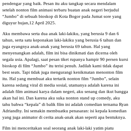
pendengar yang baik. Pesan itu aku tangkap secara mendalam
setelah nonton film animasi terbaru buatan anak negeri berjudul
“Jumbo” di sebuah bioskop di Kota Bogor pada Jumat sore yang
diguyur hujan,12 April 2025.
Aku membawa serta dua anak laki-lakiku, yang berusia 9 dan 6
tahun, serta satu keponakan laki-lakiku yang berusia 6 tahun dan
juga eyangnya anak-anak yang berusia 69 tahun. Hal yang
menyenangkan adalah, film ini bisa dinikmati dan dicerna oleh
segala usia. Apalagi, saat pesan tiket rupanya hampir 90 persen kursi
bioskop di film “Jumbo” itu terisi penuh. Jadilah kami tidak dapat
best seats. Tapi tidak juga mengurangi kenikmatan menonton film
itu. Hal yang membuat aku tertarik nonton film “Jumbo”, selain
karena sedang viral di media sosial, utamanya adalah karena ini
adalah film animasi karya dalam negeri, aku senang dan ikut bangga
akan hal ini. Dan karena aku suka nonton stand up comedy, aku
tahu bahwa “kepala” di balik film ini adalah comedian ternama Ryan
Adriandhy. Ini semakin membuatku penasaran: isi kepala komedian
yang juga animator di cerita anak-anak akan seperti apa bentuknya.
Film ini menceritakan soal seorang anak laki-laki yatim piatu