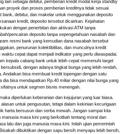
lain sebagai debitur, pemberian kredit modal kerja standby
aan proyek dan proses pemberian kreditnya tidak sesuai
 bank, debitur, dan makelar untuk menggunakan deposito
sanaan kredit, deposito tersebut dicairkan. Kejahatan
akukan dengan penerbitan dan aktivasi ATM tanpa
bah/pencairan deposito tanpa sepengetahuan nasabah dan
ogram resmi bank yang kemudian dana nasabah tersebut
nggakan, penurunan kolektibilitas, dan munculnya kredit
 waktu cepat dapat menjadi indikator yang perlu diwaspadai.
num kepala cabang bank untuk lebih cepat memenuhi target
dit bersubsidi, dengan adanya tingkat bunga yang lebih rendah,
aha. Andaikan bisa membuat kredit topengan dengan satu
ka dia bisa mendapatkan Rp.40 miliar dengan nilai bunga yang
g sifatnya untuk segmen bisnis menengah.
maka diperlukan keberanian dan kejujuran yang luar biasa.
 alasan untuk pengusutan, tetapi dalam kekinian kecurigaan
lik harta bersusun dan serba mewah. Jangan sampai kita
manusia masa kini yang berkotbah tentang moral dan
a lalu dan juga manusia masa kini. Inilah ujian pemerintah
isakah dibuktikan dengan sapu bersih menyapu lebih bersih,