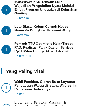
Mahasiswa KKN Tematik UNP
Wujudkan Pengabdian Nyata Melalui
1
Empat Program Unggulan di Kelurahan
Ganting
8 hrs ago
Luar Biasa, Kebun Contoh Kades
1
Nunmafo Dongkrak Ekonomi Warga
yesterday
Pemkab TTU Optimistis Kejar Target
PAD, Realisasi Pajak Daerah Tembus
1
Rp11 Miliar Hingga Akhir Juli 2026
4 days ago
Yang Paling Viral
Wakil Presiden, Gibran Buka Layanan
Pengaduan Warga di Istana Wapres, Ini
1
Penjelasan Jadwalnya
4.94K
Lidah yang Terbakar Matahari &