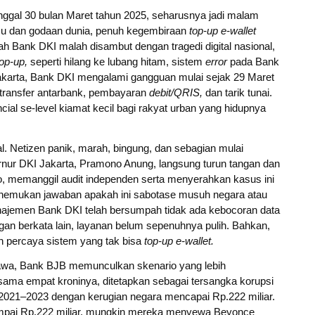
anggal 30 bulan Maret tahun 2025, seharusnya jadi malam
u dan godaan dunia, penuh kegembiraan
top-up e-wallet
h Bank DKI malah disambut dengan tragedi digital nasional,
op-up,
seperti hilang ke lubang hitam, sistem
error
pada Bank
arta, Bank DKI mengalami gangguan mulai sejak 29 Maret
transfer antarbank, pembayaran
debit/QRIS,
dan tarik tunai.
cial se-level kiamat kecil bagi rakyat urban yang hidupnya
l. Netizen panik, marah, bingung, dan sebagian mulai
rnur DKI Jakarta, Pramono Anung, langsung turun tangan dan
, memanggil audit independen serta menyerahkan kasus ini
menemukan jawaban apakah ini sabotase musuh negara atau
anajemen Bank DKI telah bersumpah tidak ada kebocoran data
ngan berkata lain, layanan belum sepenuhnya pulih. Bahkan,
h percaya sistem yang tak bisa
top-up e-wallet.
 Jawa, Bank BJB memunculkan skenario yang lebih
sama empat kroninya, ditetapkan sebagai tersangka korupsi
2021–2023 dengan kerugian negara mencapai Rp.222 miliar.
 sampai Rp.222 miliar, mungkin mereka menyewa Beyonce