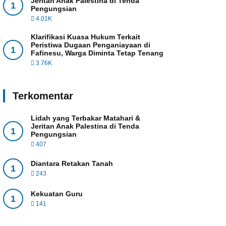
Jeritan Anak Palestina di Tenda
1
Pengungsian
4.01K
Klarifikasi Kuasa Hukum Terkait
Peristiwa Dugaan Penganiayaan di
1
Fafinesu, Warga Diminta Tetap Tenang
3.76K
Terkomentar
Lidah yang Terbakar Matahari &
Jeritan Anak Palestina di Tenda
1
Pengungsian
407
Diantara Retakan Tanah
1
243
Kekuatan Guru
1
141