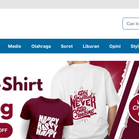
Medis
Olahraga
Sorot
Liburan
Opini
Sty