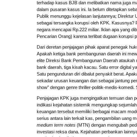
terhadap kasus BJB dan melibatkan nama juga ma
dalam pusaran kasus ini. Ia belum ditetapkan seba
Publik menunggu kejelasan lanjutannya; Direktur
sebagai tersangka korupsi oleh KPK. Kasusnya? P
negara mencapai Rp.222 miliar. Iklan apa yang dib
Pencarian Orang) karena terlibat dugaan korupsi 
Dari deretan penjajagan pihak aparat penegak hu
Apakah ketiga bank pembangunan daerah ini mewak
elite Direksi Bank Pembangunan Daerah ataukah 
bank daerah, tiga kisah kacau. Satu error digital ya
Satu pengunduran diri dibalut penyakit berat. Apa
sekadar urusan keuangan dan sebagai jantung pem
show” dengan genre thriller-politik-medis-komedi
Penjajagan KPK juga mengingatkan temuan dan 
indikasi kejahatan sistemik mengungkap sejumlah 
keuangan tersebut memiliki berbagai macam modu
serius antara lain terkait kas, pengambilan uang 
medium term notes
(MTN) dengan mengubah pedom
investasi reksa dana. Kejahatan perbankan lainnya