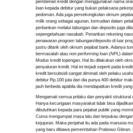
pemberian kredit dengan menggunakan nama orang 
loan kepada debitur yang bukan pelaksana pekerj
pedoman. Ada juga persekongkolan oknum pejabat
milik orang sebagai agunan, kemudian dalam pelak
perbankan melalui tabungan dan deposito juga dil
sepengetahuan nasabah. Penarikan rekening nasa
penawaran program tabungan/deposito di luar pr
justru ditarik oleh oknum pejabat bank. Adanya tu
bermasalah atau
non-performing loan (NPL
) dalam
Modus kredit topengan. Hal itu dilakukan oleh ok
penyaluran kredit. Hal ini terjadi seperti pada kre
kredit bersubsidi sangat diminati oleh pelaku us
debitur Rp.100 juta dan dia punya 400 debitur ma
jauh berbeda apabila dia mendapatkan kredit yan
Mengamati semua prilaku dan penyakit struktural 
Hanya kecurigaan masyarakat tidak bisa dijadikan
dibutuhkan kepada para pejabat publik yang memi
Cuma mengumpat masa lalu dan terpukau dengan 
kejujuran. Maka penjahat itu ada pada manusia mas
yang baru dibawa pemerintahan Prabowo Gibran. B