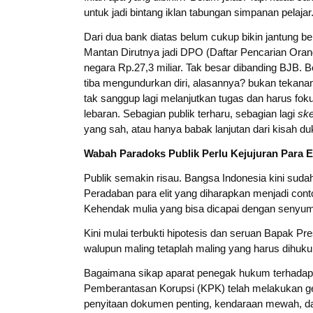
untuk jadi bintang iklan tabungan simpanan pelajar
Dari dua bank diatas belum cukup bikin jantung b
Mantan Dirutnya jadi DPO (Daftar Pencarian Orang
negara Rp.27,3 miliar. Tak besar dibanding BJB. Bel
tiba mengundurkan diri, alasannya? bukan tekanan
tak sanggup lagi melanjutkan tugas dan harus foku
lebaran. Sebagian publik terharu, sebagian lagi
ske
yang sah, atau hanya babak lanjutan dari kisah d
Wabah Paradoks Publik Perlu Kejujuran Para El
Publik semakin risau. Bangsa Indonesia kini suda
Peradaban para elit yang diharapkan menjadi conto
Kehendak mulia yang bisa dicapai dengan senyum
Kini mulai terbukti hipotesis dan seruan Bapak P
walupun maling tetaplah maling yang harus dihuk
Bagaimana sikap aparat penegak hukum terhadap
Pemberantasan Korupsi (KPK) telah melakukan ge
penyitaan dokumen penting, kendaraan mewah, dan 