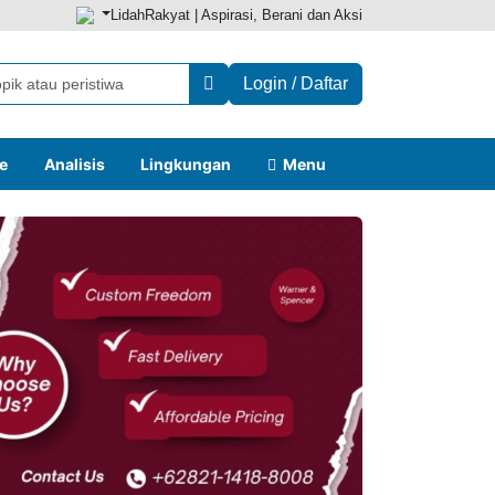
LidahRakyat | Aspirasi, Berani dan Aksi
Login / Daftar
le
Analisis
Lingkungan
Menu