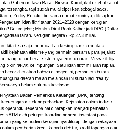
ntan Gubernur Jawa Barat, Ridwan Kamil, ikut disebut-sebut
gai tersangka, tapi sudah mulai diperiksa sebagai saksi.
 Utama, Yuddy Renaldi, bersama empat kroninya, ditetapkan
engadaan iklan fiktif tahun 2021–2023 dengan kerugian
ikin? Belum jelas; Mantan Dirut Bank Kalbar jadi DPO (Daftar
pengadaan tanah. Kerugian negara? Rp.27,3 miliar.
kum kita bisa saja membuatkan kesimpulan sementara.
ili kejahatan elitisme yang bermain bersama para pejabat
memang benar-benar sistemnya eror benaran. Mewakili tiga
ng bikin rakyat kelimpungan. Satu iklan fiktif miliaran rupiah.
kah benar dikatakan bahwa di negeri ini, perbankan bukan
banguna daerah malah melainkan Ini sudah jadi “reality
. Semuanya belum satupun kejelasan.
pernyataan Badan Pemeriksa Keuangan (BPK) tentang
kecurangan di sektor perbankan. Kejahatan dalam industri
s operandi. Beberapa hal diharapkan menjadi perhatian
mesin ATM oleh petugas koordinator area, investasi pada
an yang kemudian kerugiannya ditutupi dengan rekayasa
 dalam pemberian kredit kepada debitur, kredit topengan atau