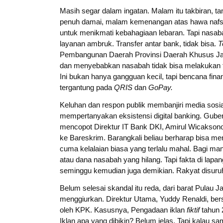
Masih segar dalam ingatan. Malam itu takbiran, t
penuh damai, malam kemenangan atas hawa nafs
untuk menikmati kebahagiaan lebaran. Tapi nasaba
layanan ambruk. Transfer antar bank, tidak bisa.
T
Pembangunan Daerah Provinsi Daerah Khusus Jak
dan menyebabkan nasabah tidak bisa melakukan 
Ini bukan hanya gangguan kecil, tapi bencana finan
tergantung pada
QRIS
dan
GoPay.
Keluhan dan respon publik membanjiri media sosia
mempertanyakan eksistensi digital banking. Gube
mencopot Direktur IT Bank DKI, Amirul Wicaksono
ke Bareskrim. Barangkali beliau berharap bisa 
cuma kelalaian biasa yang terlalu mahal. Bagi m
atau dana nasabah yang hilang. Tapi fakta di lapa
seminggu kemudian juga demikian. Rakyat disuru
Belum selesai skandal itu reda, dari barat Pulau
menggiurkan. Direktur Utama, Yuddy Renaldi, ber
oleh KPK. Kasusnya, Pengadaan iklan
fiktif
tahun 
Iklan apa yang dibikin? Belum jelas. Tapi kalau