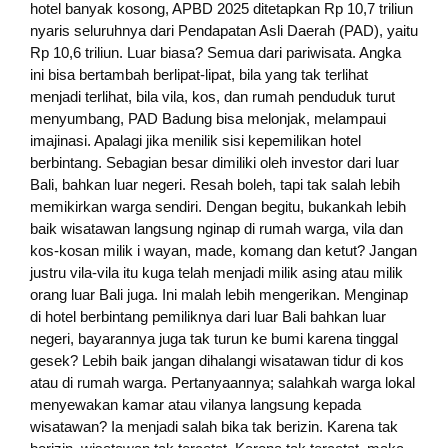
hotel banyak kosong, APBD 2025 ditetapkan Rp 10,7 triliun
nyaris seluruhnya dari Pendapatan Asli Daerah (PAD), yaitu
Rp 10,6 triliun. Luar biasa? Semua dari pariwisata. Angka
ini bisa bertambah berlipat-lipat, bila yang tak terlihat
menjadi terlihat, bila vila, kos, dan rumah penduduk turut
menyumbang, PAD Badung bisa melonjak, melampaui
imajinasi. Apalagi jika menilik sisi kepemilikan hotel
berbintang. Sebagian besar dimiliki oleh investor dari luar
Bali, bahkan luar negeri. Resah boleh, tapi tak salah lebih
memikirkan warga sendiri. Dengan begitu, bukankah lebih
baik wisatawan langsung nginap di rumah warga, vila dan
kos-kosan milik i wayan, made, komang dan ketut? Jangan
justru vila-vila itu kuga telah menjadi milik asing atau milik
orang luar Bali juga. Ini malah lebih mengerikan. Menginap
di hotel berbintang pemiliknya dari luar Bali bahkan luar
negeri, bayarannya juga tak turun ke bumi karena tinggal
gesek? Lebih baik jangan dihalangi wisatawan tidur di kos
atau di rumah warga. Pertanyaannya; salahkah warga lokal
menyewakan kamar atau vilanya langsung kepada
wisatawan? Ia menjadi salah bika tak berizin. Karena tak