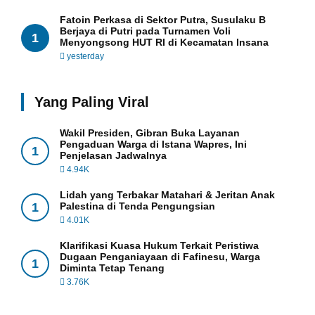
Fatoin Perkasa di Sektor Putra, Susulaku B
Berjaya di Putri pada Turnamen Voli
1
Menyongsong HUT RI di Kecamatan Insana
yesterday
Yang Paling Viral
Wakil Presiden, Gibran Buka Layanan
Pengaduan Warga di Istana Wapres, Ini
1
Penjelasan Jadwalnya
4.94K
Lidah yang Terbakar Matahari & Jeritan Anak
1
Palestina di Tenda Pengungsian
4.01K
Klarifikasi Kuasa Hukum Terkait Peristiwa
Dugaan Penganiayaan di Fafinesu, Warga
1
Diminta Tetap Tenang
3.76K