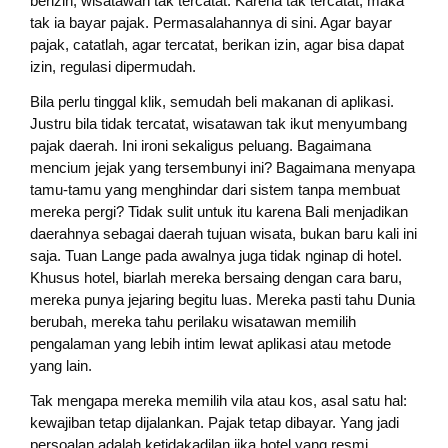
berizin, wisatawan tak tercatat. Karena tak tercatat, maka
tak ia bayar pajak. Permasalahannya di sini. Agar bayar
pajak, catatlah, agar tercatat, berikan izin, agar bisa dapat
izin, regulasi dipermudah.
Bila perlu tinggal klik, semudah beli makanan di aplikasi.
Justru bila tidak tercatat, wisatawan tak ikut menyumbang
pajak daerah. Ini ironi sekaligus peluang. Bagaimana
mencium jejak yang tersembunyi ini? Bagaimana menyapa
tamu-tamu yang menghindar dari sistem tanpa membuat
mereka pergi? Tidak sulit untuk itu karena Bali menjadikan
daerahnya sebagai daerah tujuan wisata, bukan baru kali ini
saja. Tuan Lange pada awalnya juga tidak nginap di hotel.
Khusus hotel, biarlah mereka bersaing dengan cara baru,
mereka punya jejaring begitu luas. Mereka pasti tahu Dunia
berubah, mereka tahu perilaku wisatawan memilih
pengalaman yang lebih intim lewat aplikasi atau metode
yang lain.
Tak mengapa mereka memilih vila atau kos, asal satu hal:
kewajiban tetap dijalankan. Pajak tetap dibayar. Yang jadi
persoalan adalah ketidakadilan jika hotel yang resmi