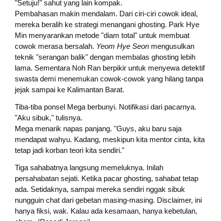
"Setuju!" sahut yang lain kompak.
Pembahasan makin mendalam. Dari ciri-ciri cowok ideal,
mereka beralih ke strategi menangani ghosting. Park Hye
Min menyarankan metode "diam total" untuk membuat
cowok merasa bersalah.
Yeom Hye Seon
mengusulkan
teknik "serangan balik" dengan membalas ghosting lebih
lama. Sementara Noh Ran berpikir untuk menyewa detektif
swasta demi menemukan cowok-cowok yang hilang tanpa
jejak sampai ke Kalimantan Barat.
Tiba-tiba ponsel Mega berbunyi. Notifikasi dari pacarnya.
"Aku sibuk," tulisnya.
Mega menarik napas panjang. "Guys, aku baru saja
mendapat wahyu. Kadang, meskipun kita mentor cinta, kita
tetap jadi korban teori kita sendiri."
Tiga sahabatnya langsung memeluknya. Inilah
persahabatan sejati. Ketika pacar ghosting, sahabat tetap
ada. Setidaknya, sampai mereka sendiri nggak sibuk
nungguin chat dari gebetan masing-masing. Disclaimer, ini
hanya fiksi, wak. Kalau ada kesamaan, hanya kebetulan,