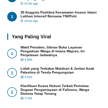
15 hrs ago
30 Anggota Paskibra Kecamatan Insana Jalani
1
Latihan Intensif Bersama TNI/Polri
18 hrs ago
Yang Paling Viral
Wakil Presiden, Gibran Buka Layanan
Pengaduan Warga di Istana Wapres, Ini
1
Penjelasan Jadwalnya
4.94K
Lidah yang Terbakar Matahari & Jeritan Anak
1
Palestina di Tenda Pengungsian
4.01K
Klarifikasi Kuasa Hukum Terkait Peristiwa
Dugaan Penganiayaan di Fafinesu, Warga
1
Diminta Tetap Tenang
3.76K