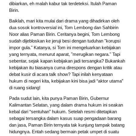
dibiarkan, eh malah kabur tak terdeteksi. Itulah Paman
Birin.
Baiklah, mari kita mulai dari drama yang dihadirkan oleh
dua sosok kontroversial ini, Tom Lembong dan Sahbirin
Noor alias Paman Birin. Ceritanya begini, Tom Lembong
sudah dijebloskan ke jeruji besi dengan tuduhan "korupsi
impor gula." Katanya, si Tom ini mengeluarkan kebijakan
yang ternyata, menurut aparat, "merugikan negara." Tapi
sebentar, sejak kapan kebijakan jadi tersangka? Bukankah
kebijakan itu biasanya cuma direspons dengan kritik atau
debat kusir di acara talk show? Tapi inilah kenyataan
hukum di negeri kita, kebijakan kini bisa jadi “aktor utama”
di ruang sidang!
Pada sudut lain, kita punya Paman Birin, Gubernur
Kalimantan Selatan, yang dalam drama hukum ini seakan
kebal dari “sentuhan” hukum. Setelah resmi ditetapkan
sebagai tersangka dalam kasus suap pengadaan barang
dan jasa, Paman Birin ternyata tak kunjung tampak batang
hidungnya. Entah sedang bermain petak umpet di suatu