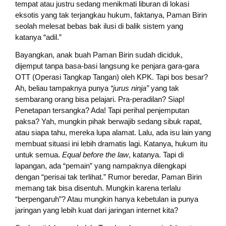
tempat atau justru sedang menikmati liburan di lokasi
eksotis yang tak terjangkau hukum, faktanya, Paman Birin
seolah melesat bebas bak ilusi di balik sistem yang
katanya “adil.”
Bayangkan, anak buah Paman Birin sudah diciduk,
dijemput tanpa basa-basi langsung ke penjara gara-gara
OTT (Operasi Tangkap Tangan) oleh KPK. Tapi bos besar?
Ah, beliau tampaknya punya
“jurus ninja”
yang tak
sembarang orang bisa pelajari. Pra-peradilan? Siap!
Penetapan tersangka? Ada! Tapi perihal penjemputan
paksa? Yah, mungkin pihak berwajib sedang sibuk rapat,
atau siapa tahu, mereka lupa alamat. Lalu, ada isu lain yang
membuat situasi ini lebih dramatis lagi. Katanya, hukum itu
untuk semua.
Equal before the law
, katanya. Tapi di
lapangan, ada “pemain” yang nampaknya dilengkapi
dengan “perisai tak terlihat.” Rumor beredar, Paman Birin
memang tak bisa disentuh. Mungkin karena terlalu
“berpengaruh”? Atau mungkin hanya kebetulan ia punya
jaringan yang lebih kuat dari jaringan internet kita?