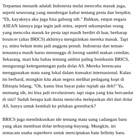
Terpantau menarik adalah Indonesia mulai mencoba masuk juga,
seperti seseorang yang mendengar kabar tentang pesta dan berpikir,
"Eh, kayaknya aku juga bisa gabung nih." Bahkan, empat negara
ASEAN lainnya juga ingin jadi mitra, seperti sekumpulan orang
yang mencoba masuk ke pesta tapi masih berdiri di luar, berharap
bouncer (alias BRICS) akhirnya mengizinkan mereka masuk. Tapi
ya, mitra belum tentu jadi anggota penuh. Indonesia dan teman-
temannya masih harus menunggu di lorong sambil makan cemilan.
Sekarang, mari kita bahas tentang ambisi paling bombastis BRICS,
mengurangi ketergantungan pada dolar AS. Mereka berencana
menggunakan mata uang lokal dalam transaksi internasional. Kalau
ini berhasil, mungkin kita akan segera melihat pedagang kopi di
Ethiopia bilang, "Oh, kamu bisa bayar pake rupiah aja deh!" Ya,
memang sih, ini bisa jadi revolusioner, tapi siapa yang kita bercandai
di sini? Sudah berapa kali dunia mencoba melepaskan diri dari dolar
AS, hanya untuk kembali ke pelukan greenback?
BRICS juga mendiskusikan ide tentang mata uang cadangan baru
yang akan membuat dolar terhuyung-huyung. Mungkin, ini
semacam usaha superhero untuk menciptakan batu Infinity baru.