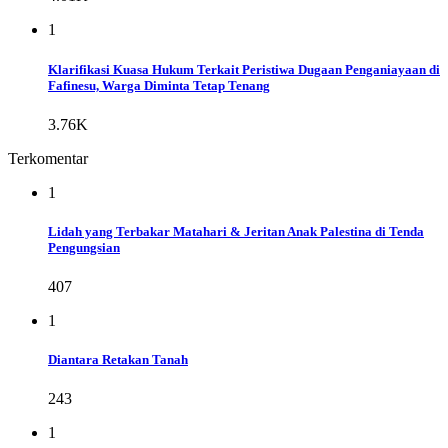
1
Klarifikasi Kuasa Hukum Terkait Peristiwa Dugaan Penganiayaan di
Fafinesu, Warga Diminta Tetap Tenang
3.76K
Terkomentar
1
Lidah yang Terbakar Matahari & Jeritan Anak Palestina di Tenda
Pengungsian
407
1
Diantara Retakan Tanah
243
1