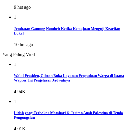
9 hrs ago
1
Jembatan Gantung Numbei: Ketika Kemajuan Menguji Kearifan
Lokal
10 hrs ago
Yang Paling Viral
1
Wakil Presiden, Gibran Buka Layanan Pengaduan Warga di Istana
Wapres, Ini Penjelasan Jadwalnya
4.94K
1
Lidah yang Terbakar Matahari & Jeritan Anak Palestina di Tenda
Pengungsian
4.01K