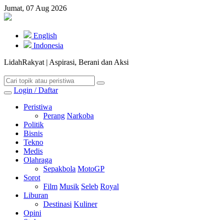
Jumat, 07 Aug 2026
English
Indonesia
LidahRakyat | Aspirasi, Berani dan Aksi
Login / Daftar
Peristiwa
Perang
Narkoba
Politik
Bisnis
Tekno
Medis
Olahraga
Sepakbola
MotoGP
Sorot
Film
Musik
Seleb
Royal
Liburan
Destinasi
Kuliner
Opini