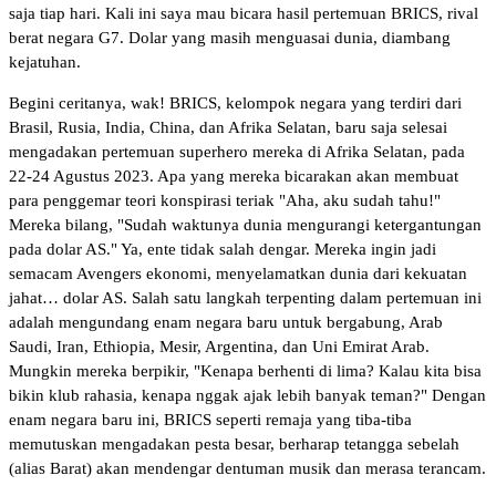
saja tiap hari. Kali ini saya mau bicara hasil pertemuan BRICS, rival
berat negara G7. Dolar yang masih menguasai dunia, diambang
kejatuhan.
Begini ceritanya, wak! BRICS, kelompok negara yang terdiri dari
Brasil, Rusia, India, China, dan Afrika Selatan, baru saja selesai
mengadakan pertemuan superhero mereka di Afrika Selatan, pada
22-24 Agustus 2023. Apa yang mereka bicarakan akan membuat
para penggemar teori konspirasi teriak "Aha, aku sudah tahu!"
Mereka bilang, "Sudah waktunya dunia mengurangi ketergantungan
pada dolar AS." Ya, ente tidak salah dengar. Mereka ingin jadi
semacam Avengers ekonomi, menyelamatkan dunia dari kekuatan
jahat… dolar AS. Salah satu langkah terpenting dalam pertemuan ini
adalah mengundang enam negara baru untuk bergabung, Arab
Saudi, Iran, Ethiopia, Mesir, Argentina, dan Uni Emirat Arab.
Mungkin mereka berpikir, "Kenapa berhenti di lima? Kalau kita bisa
bikin klub rahasia, kenapa nggak ajak lebih banyak teman?" Dengan
enam negara baru ini, BRICS seperti remaja yang tiba-tiba
memutuskan mengadakan pesta besar, berharap tetangga sebelah
(alias Barat) akan mendengar dentuman musik dan merasa terancam.