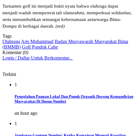
Turnamen golf ini menjadi bukti nyata bahwa olahraga dapat
menjadi wadah mempererat tali silaturahmi, memperkuat solidaritas,
serta menumbuhkan semangat kebersamaan antarwarga Bima-
Dompu di berbagai daerah.
(red)
Tags
Olahraga
Aris Muhammad
Badan Musyawarah Masyarakat Bima
(BMMB)
Golf Pondok Cabe
Komentar (0)
Login / Daftar Untuk Berkomentar...
Terkini
1
Pengolahan Pangan Lokal Dan Pupuk Organik Dorong Kemandirian
Masyarakat Di Dusun Numbei
an hour ago
1
Jembatan Gantung Numbei: Ketika Kemajuan Menguji Kearifan