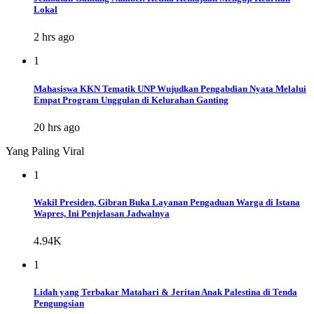
Lokal
2 hrs ago
1
Mahasiswa KKN Tematik UNP Wujudkan Pengabdian Nyata Melalui
Empat Program Unggulan di Kelurahan Ganting
20 hrs ago
Yang Paling Viral
1
Wakil Presiden, Gibran Buka Layanan Pengaduan Warga di Istana
Wapres, Ini Penjelasan Jadwalnya
4.94K
1
Lidah yang Terbakar Matahari & Jeritan Anak Palestina di Tenda
Pengungsian