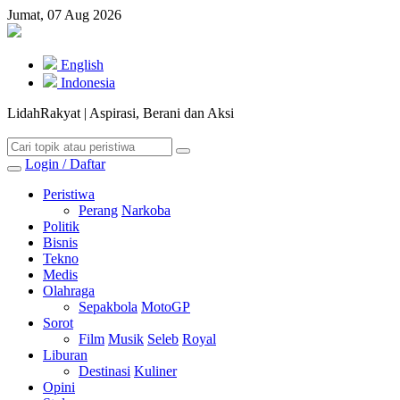
Jumat, 07 Aug 2026
English
Indonesia
LidahRakyat | Aspirasi, Berani dan Aksi
Login / Daftar
Peristiwa
Perang
Narkoba
Politik
Bisnis
Tekno
Medis
Olahraga
Sepakbola
MotoGP
Sorot
Film
Musik
Seleb
Royal
Liburan
Destinasi
Kuliner
Opini