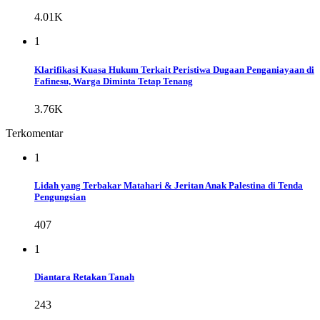
4.01K
1
Klarifikasi Kuasa Hukum Terkait Peristiwa Dugaan Penganiayaan di
Fafinesu, Warga Diminta Tetap Tenang
3.76K
Terkomentar
1
Lidah yang Terbakar Matahari & Jeritan Anak Palestina di Tenda
Pengungsian
407
1
Diantara Retakan Tanah
243