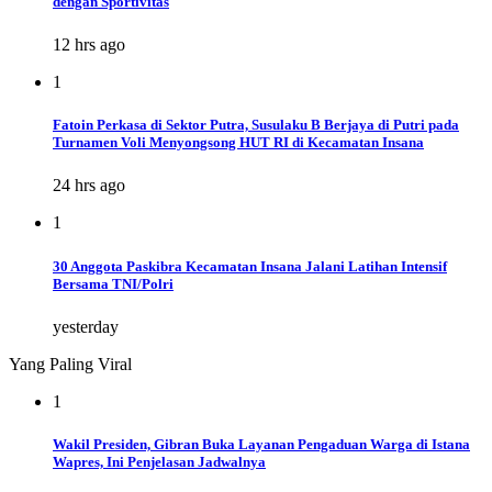
dengan Sportivitas
12 hrs ago
1
Fatoin Perkasa di Sektor Putra, Susulaku B Berjaya di Putri pada
Turnamen Voli Menyongsong HUT RI di Kecamatan Insana
24 hrs ago
1
30 Anggota Paskibra Kecamatan Insana Jalani Latihan Intensif
Bersama TNI/Polri
yesterday
Yang Paling Viral
1
Wakil Presiden, Gibran Buka Layanan Pengaduan Warga di Istana
Wapres, Ini Penjelasan Jadwalnya