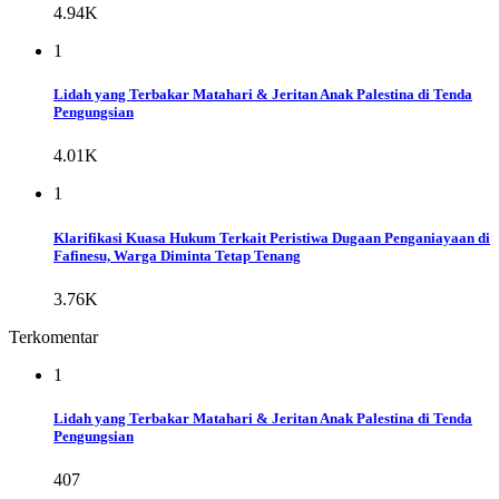
4.94K
1
Lidah yang Terbakar Matahari & Jeritan Anak Palestina di Tenda
Pengungsian
4.01K
1
Klarifikasi Kuasa Hukum Terkait Peristiwa Dugaan Penganiayaan di
Fafinesu, Warga Diminta Tetap Tenang
3.76K
Terkomentar
1
Lidah yang Terbakar Matahari & Jeritan Anak Palestina di Tenda
Pengungsian
407