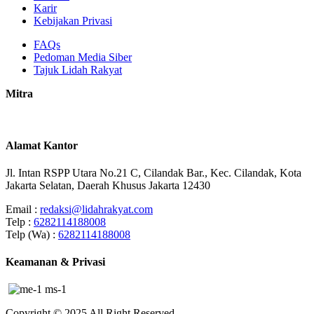
Karir
Kebijakan Privasi
FAQs
Pedoman Media Siber
Tajuk Lidah Rakyat
Mitra
Alamat Kantor
Jl. Intan RSPP Utara No.21 C, Cilandak Bar., Kec. Cilandak, Kota
Jakarta Selatan, Daerah Khusus Jakarta 12430
Email :
redaksi@lidahrakyat.com
Telp :
6282114188008
Telp (Wa) :
6282114188008
Keamanan & Privasi
Copyright © 2025 All Right Reserved.