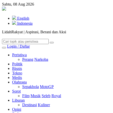
Sabtu, 08 Aug 2026
English
Indonesia
LidahRakyat | Aspirasi, Berani dan Aksi
Login / Daftar
Peristiwa
Perang
Narkoba
Politik
Bisnis
Tekno
Medis
Olahraga
Sepakbola
MotoGP
Sorot
Film
Musik
Seleb
Royal
Liburan
Destinasi
Kuliner
Opini