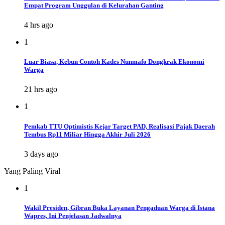
Empat Program Unggulan di Kelurahan Ganting
4 hrs ago
1
Luar Biasa, Kebun Contoh Kades Nunmafo Dongkrak Ekonomi
Warga
21 hrs ago
1
Pemkab TTU Optimistis Kejar Target PAD, Realisasi Pajak Daerah
Tembus Rp11 Miliar Hingga Akhir Juli 2026
3 days ago
Yang Paling Viral
1
Wakil Presiden, Gibran Buka Layanan Pengaduan Warga di Istana
Wapres, Ini Penjelasan Jadwalnya