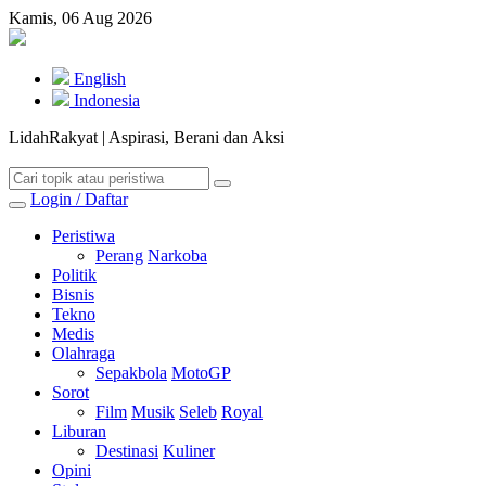
Kamis, 06 Aug 2026
English
Indonesia
LidahRakyat | Aspirasi, Berani dan Aksi
Login / Daftar
Peristiwa
Perang
Narkoba
Politik
Bisnis
Tekno
Medis
Olahraga
Sepakbola
MotoGP
Sorot
Film
Musik
Seleb
Royal
Liburan
Destinasi
Kuliner
Opini