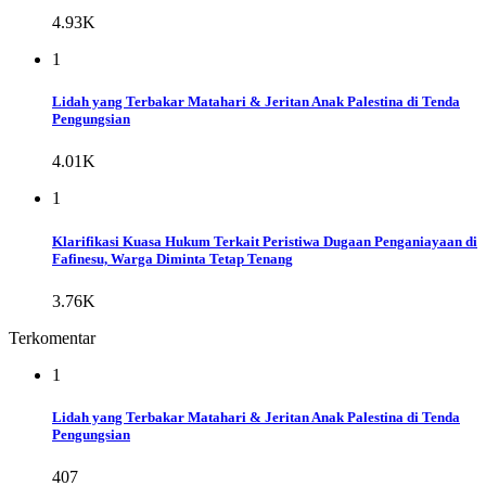
4.93K
1
Lidah yang Terbakar Matahari & Jeritan Anak Palestina di Tenda
Pengungsian
4.01K
1
Klarifikasi Kuasa Hukum Terkait Peristiwa Dugaan Penganiayaan di
Fafinesu, Warga Diminta Tetap Tenang
3.76K
Terkomentar
1
Lidah yang Terbakar Matahari & Jeritan Anak Palestina di Tenda
Pengungsian
407