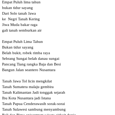
Empat Puluh lima tahun
bukan tidur sayang
Dari Solo tanah Jawa
ke Negri Tanah Kering
Jiwa Muda bakar raga
gali tanah semburkan air
Empat Puluh Lima Tahun
Bukan tidur sayang
Belah bukit, robek rimba raya
Sebrang Sungai belah danau sungai
Pancang Tiang rangka Baja dan Besi
Bangun Jalan seantero Nusantara
Tanah Jawa Tol licin mengkilat
Tanah Sumatera malaju gembira
Tanah Kalimantan Jadi tonggak sejarah
Ibu Kota Nusantara jadi Istana
Tanah Papua Cenderawasih sorak-sorai
Tanah Sulawesi sambung menyambung
Bali dan Bima episentrum wisata cirkuit dunia