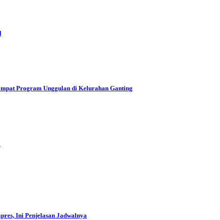
l
mpat Program Unggulan di Kelurahan Ganting
a
res, Ini Penjelasan Jadwalnya