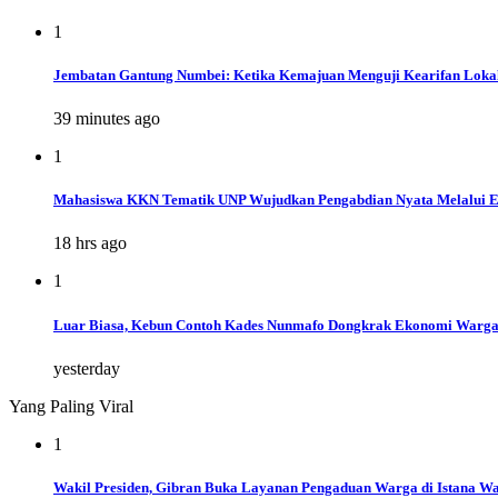
1
Jembatan Gantung Numbei: Ketika Kemajuan Menguji Kearifan Loka
39 minutes ago
1
Mahasiswa KKN Tematik UNP Wujudkan Pengabdian Nyata Melalui E
18 hrs ago
1
Luar Biasa, Kebun Contoh Kades Nunmafo Dongkrak Ekonomi Warg
yesterday
Yang Paling Viral
1
Wakil Presiden, Gibran Buka Layanan Pengaduan Warga di Istana Wap