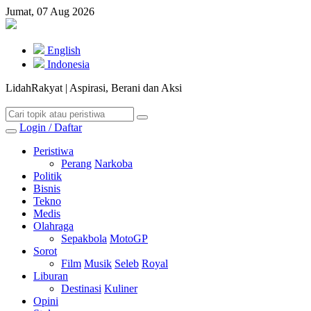
Jumat, 07 Aug 2026
English
Indonesia
LidahRakyat | Aspirasi, Berani dan Aksi
Login / Daftar
Peristiwa
Perang
Narkoba
Politik
Bisnis
Tekno
Medis
Olahraga
Sepakbola
MotoGP
Sorot
Film
Musik
Seleb
Royal
Liburan
Destinasi
Kuliner
Opini