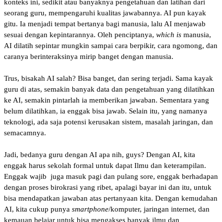
konteks ini, sedikit atau banyaknya pengetahuan dan latihan dari
seorang guru, mempengaruhi kualitas jawabannya. AI pun kayak
gitu. Ia menjadi tempat bertanya bagi manusia, lalu AI menjawab
sesuai dengan kepintarannya. Oleh penciptanya,
which is
manusia,
AI dilatih sepintar mungkin sampai cara berpikir, cara ngomong, dan
caranya berinteraksinya mirip banget dengan manusia.
Trus, bisakah AI salah? Bisa banget, dan sering terjadi. Sama kayak
guru di atas, semakin banyak data dan pengetahuan yang dilatihkan
ke AI, semakin pintarlah ia memberikan jawaban. Sementara yang
belum dilatihkan, ia enggak bisa jawab. Selain itu, yang namanya
teknologi, ada saja potensi kerusakan sistem, masalah jaringan, dan
semacamnya.
Jadi, bedanya guru dengan AI apa nih, guys? Dengan AI, kita
enggak harus sekolah formal untuk dapat Ilmu dan keterampilan.
Enggak wajib juga masuk pagi dan pulang sore, enggak berhadapan
dengan proses birokrasi yang ribet, apalagi bayar ini dan itu, untuk
bisa mendapatkan jawaban atas pertanyaan kita. Dengan kemudahan
AI, kita cukup punya
smartphone
/komputer, jaringan internet, dan
kemauan belajar untuk bisa mengakses banyak ilmu dan