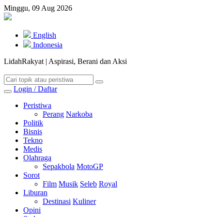
Minggu, 09 Aug 2026
English
Indonesia
LidahRakyat | Aspirasi, Berani dan Aksi
Login / Daftar
Peristiwa
Perang
Narkoba
Politik
Bisnis
Tekno
Medis
Olahraga
Sepakbola
MotoGP
Sorot
Film
Musik
Seleb
Royal
Liburan
Destinasi
Kuliner
Opini