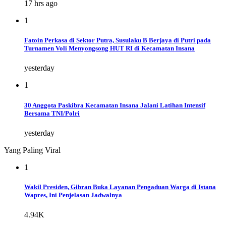
17 hrs ago
1
Fatoin Perkasa di Sektor Putra, Susulaku B Berjaya di Putri pada
Turnamen Voli Menyongsong HUT RI di Kecamatan Insana
yesterday
1
30 Anggota Paskibra Kecamatan Insana Jalani Latihan Intensif
Bersama TNI/Polri
yesterday
Yang Paling Viral
1
Wakil Presiden, Gibran Buka Layanan Pengaduan Warga di Istana
Wapres, Ini Penjelasan Jadwalnya
4.94K