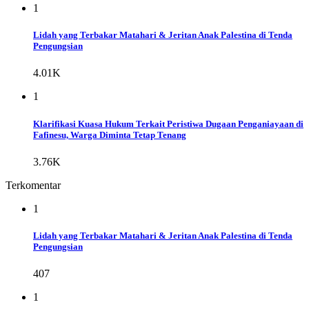
1
Lidah yang Terbakar Matahari & Jeritan Anak Palestina di Tenda
Pengungsian
4.01K
1
Klarifikasi Kuasa Hukum Terkait Peristiwa Dugaan Penganiayaan di
Fafinesu, Warga Diminta Tetap Tenang
3.76K
Terkomentar
1
Lidah yang Terbakar Matahari & Jeritan Anak Palestina di Tenda
Pengungsian
407
1