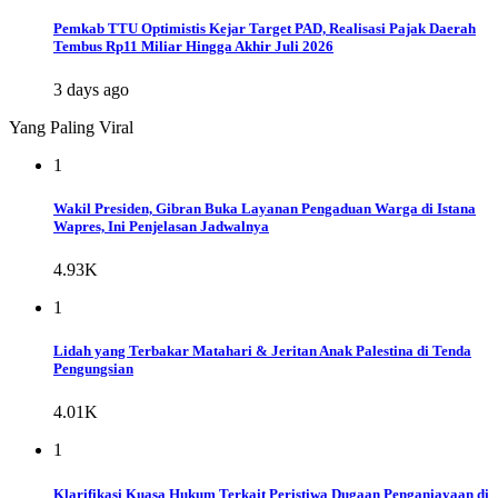
Pemkab TTU Optimistis Kejar Target PAD, Realisasi Pajak Daerah
Tembus Rp11 Miliar Hingga Akhir Juli 2026
3 days ago
Yang Paling Viral
1
Wakil Presiden, Gibran Buka Layanan Pengaduan Warga di Istana
Wapres, Ini Penjelasan Jadwalnya
4.93K
1
Lidah yang Terbakar Matahari & Jeritan Anak Palestina di Tenda
Pengungsian
4.01K
1
Klarifikasi Kuasa Hukum Terkait Peristiwa Dugaan Penganiayaan di