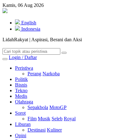
Kamis, 06 Aug 2026
English
Indonesia
LidahRakyat | Aspirasi, Berani dan Aksi
Login / Daftar
Peristiwa
Perang
Narkoba
Politik
Bisnis
Tekno
Medis
Olahraga
Sepakbola
MotoGP
Sorot
Film
Musik
Seleb
Royal
Liburan
Destinasi
Kuliner
Opini