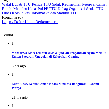
Wakil Bupati TTU
Pemda TTU
Sidak
Kedisiplinan Pegawai
Camat
Biboki Moenleu
Kasat Pol PP TTU
Kabag Organisasi Setda TTU
Dinas Komunikasi Informatika dan Statistik TTU
Komentar (0)
Login / Daftar Untuk Berkomentar...
Terkini
1
Mahasiswa KKN Tematik UNP Wujudkan Pengabdian Nyata Melalui
Empat Program Unggulan di Kelurahan Ganting
3 hrs ago
1
Luar Biasa, Kebun Contoh Kades Nunmafo Dongkrak Ekonomi
Warga
21 hrs ago
1