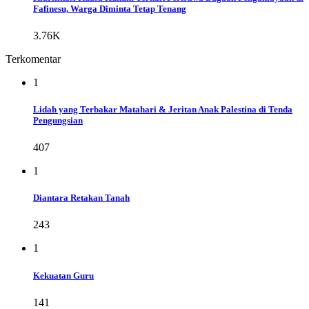
Fafinesu, Warga Diminta Tetap Tenang
3.76K
Terkomentar
1
Lidah yang Terbakar Matahari & Jeritan Anak Palestina di Tenda
Pengungsian
407
1
Diantara Retakan Tanah
243
1
Kekuatan Guru
141