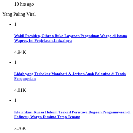
10 hrs ago
Yang Paling Viral
1
Wakil Presiden, Gibran Buka Layanan Pengaduan Warga di Istana
Wapres, Ini Penjelasan Jadwalnya
4.94K
1
Lidah yang Terbakar Matahari & Jeritan Anak Palestina di Tenda
Pengungsian
4.01K
1
Klarifikasi Kuasa Hukum Terkait Peristiwa Dugaan Penganiayaan di
Fafinesu, Warga Diminta Tetap Tenang
3.76K