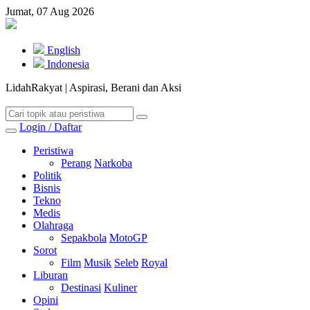
Jumat, 07 Aug 2026
English
Indonesia
LidahRakyat | Aspirasi, Berani dan Aksi
Login / Daftar
Peristiwa
Perang
Narkoba
Politik
Bisnis
Tekno
Medis
Olahraga
Sepakbola
MotoGP
Sorot
Film
Musik
Seleb
Royal
Liburan
Destinasi
Kuliner
Opini