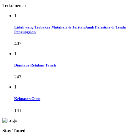
Terkomentar
1
Lidah yang Terbakar Matahari & Jeritan Anak Palestina di Tenda
Pengungsian
407
1
Diantara Retakan Tanah
243
1
Kekuatan Guru
141
Stay Tuned