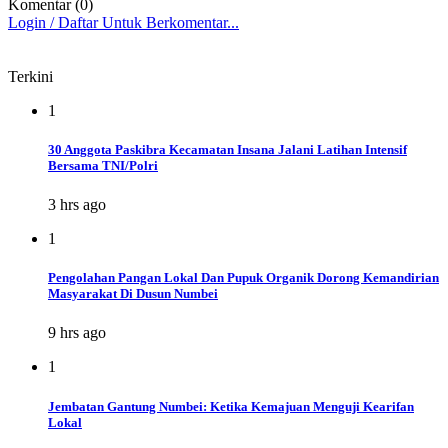
Komentar (0)
Login / Daftar Untuk Berkomentar...
Terkini
1
30 Anggota Paskibra Kecamatan Insana Jalani Latihan Intensif
Bersama TNI/Polri
3 hrs ago
1
Pengolahan Pangan Lokal Dan Pupuk Organik Dorong Kemandirian
Masyarakat Di Dusun Numbei
9 hrs ago
1
Jembatan Gantung Numbei: Ketika Kemajuan Menguji Kearifan
Lokal