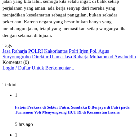
jalan yang kita lalui, semoga kita selalu ingat: di balik setiap
perjalanan yang aman, ada kerja senyap dari mereka yang
menjadikan keselamatan sebagai panggilan, bukan sekadar
pekerjaan. Karena negara yang besar bukan hanya yang
membangun jalan, tetapi yang memastikan setiap warganya tiba
dengan selamat di tujuan.
Tags
Jasa Raharja
POLRI
Kakorlantas Polri Irjen Pol. Agus
Suryonugroho
Direktur Utama Jasa Raharja
Muhammad Awaluddin
Komentar (0)
Login / Daftar Untuk Berkomentar...
Terkini
1
Fatoin Perkasa di Sektor Putra, Susulaku B Berjaya di Putri pada
Turnamen Voli Menyongsong HUT RI di Kecamatan Insana
5 hrs ago
1