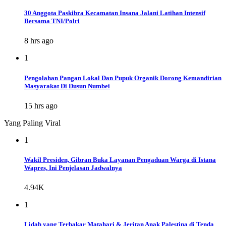
30 Anggota Paskibra Kecamatan Insana Jalani Latihan Intensif
Bersama TNI/Polri
8 hrs ago
1
Pengolahan Pangan Lokal Dan Pupuk Organik Dorong Kemandirian
Masyarakat Di Dusun Numbei
15 hrs ago
Yang Paling Viral
1
Wakil Presiden, Gibran Buka Layanan Pengaduan Warga di Istana
Wapres, Ini Penjelasan Jadwalnya
4.94K
1
Lidah yang Terbakar Matahari & Jeritan Anak Palestina di Tenda