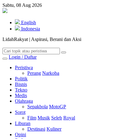
Sabtu, 08 Aug 2026
English
Indonesia
LidahRakyat | Aspirasi, Berani dan Aksi
Login / Daftar
Peristiwa
Perang
Narkoba
Politik
Bisnis
Tekno
Medis
Olahraga
Sepakbola
MotoGP
Sorot
Film
Musik
Seleb
Royal
Liburan
Destinasi
Kuliner
Opini