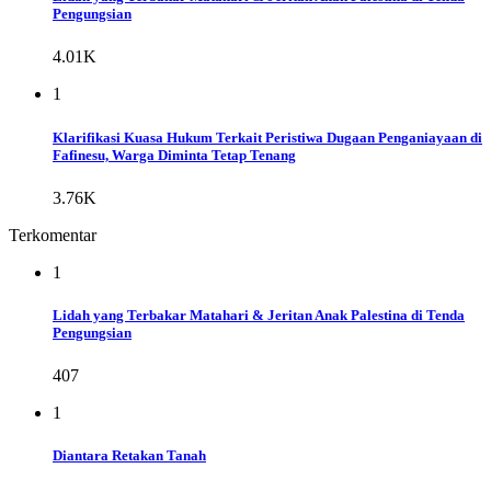
Pengungsian
4.01K
1
Klarifikasi Kuasa Hukum Terkait Peristiwa Dugaan Penganiayaan di
Fafinesu, Warga Diminta Tetap Tenang
3.76K
Terkomentar
1
Lidah yang Terbakar Matahari & Jeritan Anak Palestina di Tenda
Pengungsian
407
1
Diantara Retakan Tanah