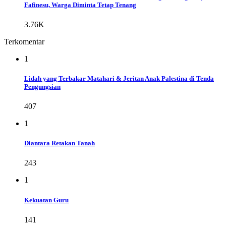
Fafinesu, Warga Diminta Tetap Tenang
3.76K
Terkomentar
1
Lidah yang Terbakar Matahari & Jeritan Anak Palestina di Tenda
Pengungsian
407
1
Diantara Retakan Tanah
243
1
Kekuatan Guru
141