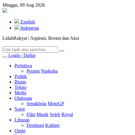
Minggu, 09 Aug 2026
English
Indonesia
LidahRakyat | Aspirasi, Berani dan Aksi
Login / Daftar
Peristiwa
Perang
Narkoba
Politik
Bisnis
Tekno
Medis
Olahraga
Sepakbola
MotoGP
Sorot
Film
Musik
Seleb
Royal
Liburan
Destinasi
Kuliner
Opini