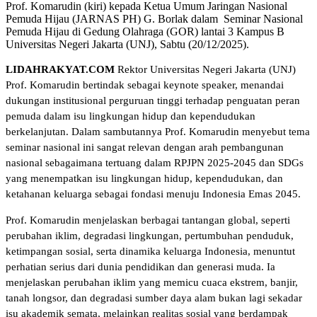
Prof. Komarudin (kiri) kepada Ketua Umum Jaringan Nasional
Pemuda Hijau (JARNAS PH) G. Borlak dalam Seminar Nasional
Pemuda Hijau di Gedung Olahraga (GOR) lantai 3 Kampus B
Universitas Negeri Jakarta (UNJ), Sabtu (20/12/2025).
LIDAHRAKYAT.COM
Rektor Universitas Negeri Jakarta (UNJ)
Prof. Komarudin bertindak sebagai keynote speaker, menandai
dukungan institusional perguruan tinggi terhadap penguatan peran
pemuda dalam isu lingkungan hidup dan kependudukan
berkelanjutan. Dalam sambutannya Prof. Komarudin menyebut tema
seminar nasional ini sangat relevan dengan arah pembangunan
nasional sebagaimana tertuang dalam RPJPN 2025-2045 dan SDGs
yang menempatkan isu lingkungan hidup, kependudukan, dan
ketahanan keluarga sebagai fondasi menuju Indonesia Emas 2045.
Prof. Komarudin menjelaskan berbagai tantangan global, seperti
perubahan iklim, degradasi lingkungan, pertumbuhan penduduk,
ketimpangan sosial, serta dinamika keluarga Indonesia, menuntut
perhatian serius dari dunia pendidikan dan generasi muda. Ia
menjelaskan perubahan iklim yang memicu cuaca ekstrem, banjir,
tanah longsor, dan degradasi sumber daya alam bukan lagi sekadar
isu akademik semata, melainkan realitas sosial yang berdampak