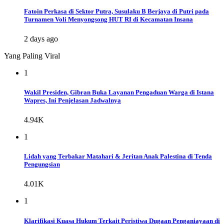
Fatoin Perkasa di Sektor Putra, Susulaku B Berjaya di Putri pada
Turnamen Voli Menyongsong HUT RI di Kecamatan Insana
2 days ago
Yang Paling Viral
1
Wakil Presiden, Gibran Buka Layanan Pengaduan Warga di Istana
Wapres, Ini Penjelasan Jadwalnya
4.94K
1
Lidah yang Terbakar Matahari & Jeritan Anak Palestina di Tenda
Pengungsian
4.01K
1
Klarifikasi Kuasa Hukum Terkait Peristiwa Dugaan Penganiayaan di