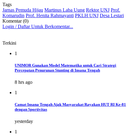
Tags
Jarnas Pemuda Hijau
Martinus Laba Uung
Rektor UNJ
Prof.
Komarudin
Prof. Henita Rahmayanti
PKLH UNJ
Desa Lestari
Komentar (0)
Login / Daftar Untuk Berkomentar...
Terkini
1
UNIMOR Gunakan Model Matematika untuk Cari Strategi
Percepatan Penurunan Stunting di Insana Tengah
8 hrs ago
1
Camat Insana Tengah Ajak Masyarakat Rayakan HUT RI Ke-81
dengan Sportivitas
yesterday
1