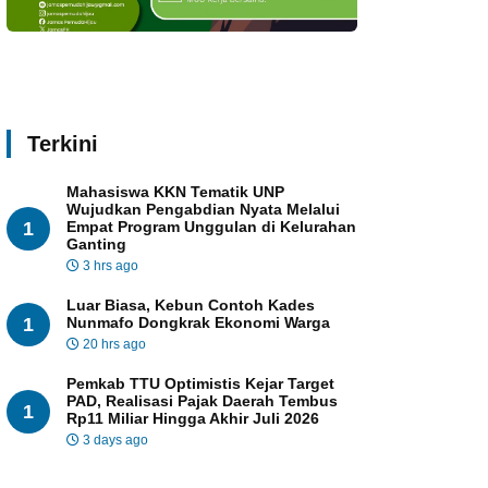
Terkini
Mahasiswa KKN Tematik UNP
Wujudkan Pengabdian Nyata Melalui
1
Empat Program Unggulan di Kelurahan
Ganting
3 hrs ago
Luar Biasa, Kebun Contoh Kades
1
Nunmafo Dongkrak Ekonomi Warga
20 hrs ago
Pemkab TTU Optimistis Kejar Target
PAD, Realisasi Pajak Daerah Tembus
1
Rp11 Miliar Hingga Akhir Juli 2026
3 days ago