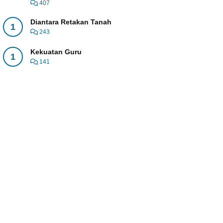
407
Diantara Retakan Tanah
1
243
Kekuatan Guru
1
141