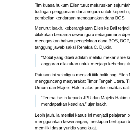
Tim kuasa hukum Ellen turut meluruskan sejuml
tudingan penggunaan dana negara untuk kepentingan 
pembelian kendaraan menggunakan dana BOS.
Menurut Isakh, keberangkatan Ellen ke Bali terj
dilakukan bersama dewan guru sebagaimana diperku
menegaskan bahwa pengelolaan dana BOS, BOP, 
tanggung jawab saksi Renalda C. Djukin.
“Mobil yang dibeli adalah melalui mekanisme 
anggaran dilakukan untuk menjaga keberlanjut
Putusan ini sekaligus menjadi titik balik bagi El
mengguncang masyarakat Timor Tengah Utara. T
Umum dan Majelis Hakim atas profesionalitas dal
“Terima kasih kepada JPU dan Majelis Hakim a
mendapatkan keadilan,” ujar Isakh.
Lebih jauh, ia menilai kasus ini menjadi pelajaran p
menggunakan kewenangan, meskipun bertujuan bai
memiliki dasar yuridis yang kuat.