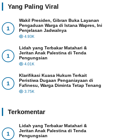
Yang Paling Viral
Wakil Presiden, Gibran Buka Layanan
Pengaduan Warga di Istana Wapres, Ini
1
Penjelasan Jadwalnya
4.93K
Lidah yang Terbakar Matahari &
Jeritan Anak Palestina di Tenda
1
Pengungsian
4.01K
Klarifikasi Kuasa Hukum Terkait
Peristiwa Dugaan Penganiayaan di
1
Fafinesu, Warga Diminta Tetap Tenang
3.75K
Terkomentar
Lidah yang Terbakar Matahari &
Jeritan Anak Palestina di Tenda
1
Pengungsian