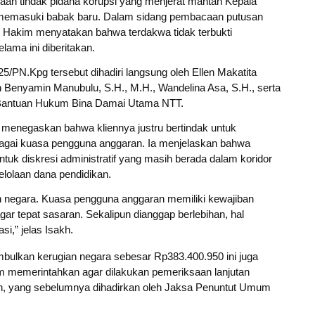
aan tindak pidana korupsi yang menjerat mantan Kepala
a memasuki babak baru. Dalam sidang pembacaan putusan
s Hakim menyatakan bahwa terdakwa tidak terbukti
ama ini diberitakan.
/PN.Kpg tersebut dihadiri langsung oleh Ellen Makatita
 Benyamin Manubulu, S.H., M.H., Wandelina Asa, S.H., serta
 Bantuan Hukum Bina Damai Utama NTT.
menegaskan bahwa kliennya justru bertindak untuk
agai kuasa pengguna anggaran. Ia menjelaskan bahwa
tuk diskresi administratif yang masih berada dalam koridor
lolaan dana pendidikan.
n negara. Kuasa pengguna anggaran memiliki kewajiban
r tepat sasaran. Sekalipun dianggap berlebihan, hal
si,” jelas Isakh.
bulkan kerugian negara sebesar Rp383.400.950 ini juga
m memerintahkan agar dilakukan pemeriksaan lanjutan
kin, yang sebelumnya dihadirkan oleh Jaksa Penuntut Umum