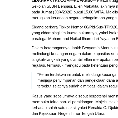
LIDAHRAKYAT.COM—KUPANG,—
Perkara dug
Sekolah SLBN Benpasi, Ellen Makatita, akhirny
pada Jumat (30/4/2026) pukul 15.00 WITA. Majeli
merugikan keuangan negara sebagaimana yang sel
Sidang perkara Tipikor Nomor 68/Pid-Sus-TPK/2025
yang didampingi tim kuasa hukumnya, yakni Isakh
paralegal Mohammad Haikal Ilham dari Yayasan
Dalam keterangannya, Isakh Benyamin Manubulu 
melindungi keuangan negara dalam kapasitas seb
langkah-langkah yang diambil Ellen merupakan ben
regulasi, termasuk mengacu pada ketentuan penge
“Peran terdakwa ini untuk melindungi keuanga
menjaga penyimpanan dan pengelolaan dana aga
tersebut sejatinya sudah dimitigasi dalam regula
Kasus yang sebelumnya disebut berpotensi menim
membuka fakta baru di persidangan. Majelis Haki
terhadap salah satu saksi, yakni Renalda C. Dju
dari Kejaksaan Negeri Timor Tengah Utara.