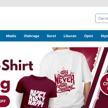
Medis
Olahraga
Sorot
Liburan
Opini
Styl