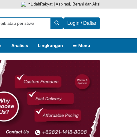
LidahRakyat | Aspirasi, Berani dan Aksi
Login / Daftar
e
Analisis
Lingkungan
Menu