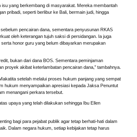
ah isu yang berkembang di masyarakat. Mereka membantah
pribadi, seperti berlibur ke Bali, bermain judi, hingga
adi sebelum pencairan dana, sementara penyusunan RKAS
at oleh keterangan tujuh saksi di persidangan. Ia juga
serta honor guru yang belum dibayarkan merupakan
kredit, bukan dari dana BOS. Sementara peminjaman
an proyek akibat keterlambatan pencairan dana,” tambahnya.
len Makatita setelah melalui proses hukum panjang yang sempat
im hukum menyampaikan apresiasi kepada Jaksa Penuntut
am menangani perkara tersebut.
tas upaya yang telah dilakukan sehingga Ibu Ellen
enting bagi para pejabat publik agar tetap berhati-hati dalam
k. Dalam negara hukum, setiap kebijakan tetap harus