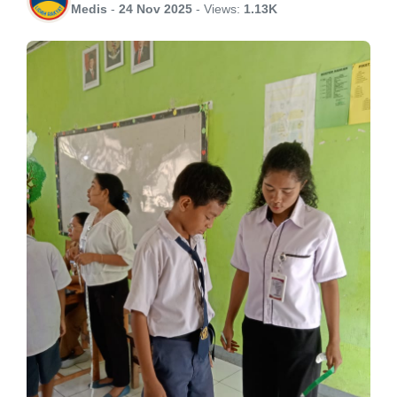
Medis
-
24 Nov 2025
-
Views:
1.13K