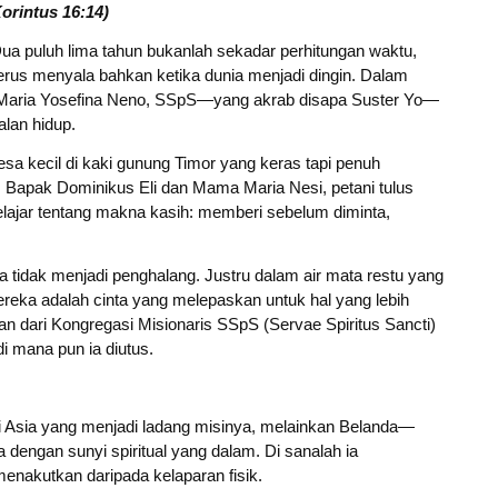
orintus 16:14)
Dua puluh lima tahun bukanlah sekadar perhitungan waktu,
 terus menyala bahkan ketika dunia menjadi dingin. Dalam
 Maria Yosefina Neno, SSpS—yang akrab disapa Suster Yo—
alan hidup.
sa kecil di kaki gunung Timor yang keras tapi penuh
: Bapak Dominikus Eli dan Mama Maria Nesi, petani tulus
belajar tentang makna kasih: memberi sebelum diminta,
a tidak menjadi penghalang. Justru dalam air mata restu yang
eka adalah cinta yang melepaskan untuk hal yang lebih
an dari Kongregasi Misionaris SSpS (Servae Spiritus Sancti)
mana pun ia diutus.
di Asia yang menjadi ladang misinya, melainkan Belanda—
dengan sunyi spiritual yang dalam. Di sanalah ia
nakutkan daripada kelaparan fisik.