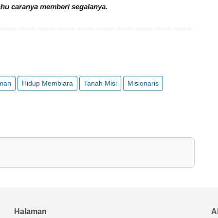
 tahu caranya memberi segalanya.
Iman
Hidup Membiara
Tanah Misi
Misionaris
Halaman
A