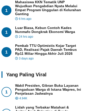
Mahasiswa KKN Tematik UNP
Wujudkan Pengabdian Nyata Melalui
1
Empat Program Unggulan di Kelurahan
Ganting
6 hrs ago
Luar Biasa, Kebun Contoh Kades
1
Nunmafo Dongkrak Ekonomi Warga
24 hrs ago
Pemkab TTU Optimistis Kejar Target
PAD, Realisasi Pajak Daerah Tembus
1
Rp11 Miliar Hingga Akhir Juli 2026
3 days ago
Yang Paling Viral
Wakil Presiden, Gibran Buka Layanan
Pengaduan Warga di Istana Wapres, Ini
1
Penjelasan Jadwalnya
4.94K
Lidah yang Terbakar Matahari &