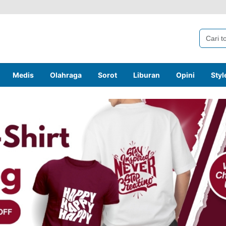
Medis
Olahraga
Sorot
Liburan
Opini
Styl