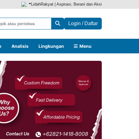
LidahRakyat | Aspirasi, Berani dan Aksi
Login / Daftar
e
Analisis
Lingkungan
Menu