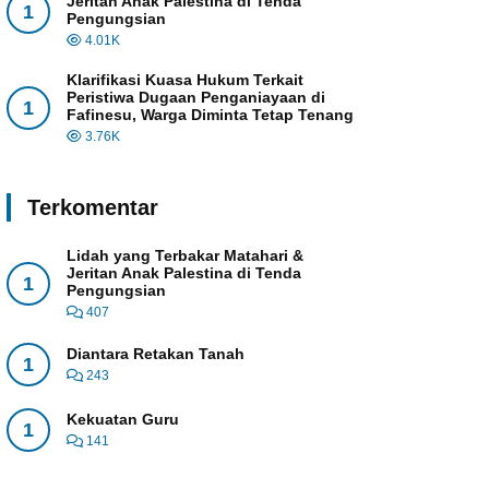
Jeritan Anak Palestina di Tenda
1
Pengungsian
4.01K
Klarifikasi Kuasa Hukum Terkait
Peristiwa Dugaan Penganiayaan di
1
Fafinesu, Warga Diminta Tetap Tenang
3.76K
Terkomentar
Lidah yang Terbakar Matahari &
Jeritan Anak Palestina di Tenda
1
Pengungsian
407
Diantara Retakan Tanah
1
243
Kekuatan Guru
1
141