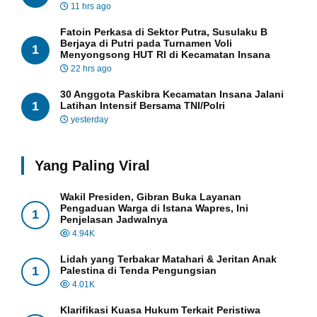
11 hrs ago
Fatoin Perkasa di Sektor Putra, Susulaku B
Berjaya di Putri pada Turnamen Voli
1
Menyongsong HUT RI di Kecamatan Insana
22 hrs ago
30 Anggota Paskibra Kecamatan Insana Jalani
1
Latihan Intensif Bersama TNI/Polri
yesterday
Yang Paling Viral
Wakil Presiden, Gibran Buka Layanan
Pengaduan Warga di Istana Wapres, Ini
1
Penjelasan Jadwalnya
4.94K
Lidah yang Terbakar Matahari & Jeritan Anak
1
Palestina di Tenda Pengungsian
4.01K
Klarifikasi Kuasa Hukum Terkait Peristiwa