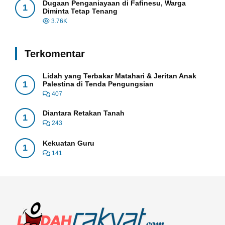
Dugaan Penganiayaan di Fafinesu, Warga
1
Diminta Tetap Tenang
3.76K
Terkomentar
Lidah yang Terbakar Matahari & Jeritan Anak
1
Palestina di Tenda Pengungsian
407
Diantara Retakan Tanah
1
243
Kekuatan Guru
1
141