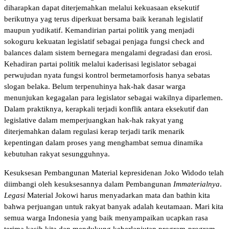
diharapkan dapat diterjemahkan melalui kekuasaan eksekutif
berikutnya yag terus diperkuat bersama baik keranah legislatif
maupun yudikatif. Kemandirian partai politik yang menjadi
sokoguru kekuatan legislatif sebagai penjaga fungsi check and
balances dalam sistem bernegara mengalami degradasi dan erosi.
Kehadiran partai politik melalui kaderisasi legislator sebagai
perwujudan nyata fungsi kontrol bermetamorfosis hanya sebatas
slogan belaka. Belum terpenuhinya hak-hak dasar warga
menunjukan kegagalan para legislator sebagai wakilnya diparlemen.
Dalam praktiknya, kerapkali terjadi konflik antara eksekutif dan
legislative dalam memperjuangkan hak-hak rakyat yang
diterjemahkan dalam regulasi kerap terjadi tarik menarik
kepentingan dalam proses yang menghambat semua dinamika
kebutuhan rakyat sesungguhnya.
Kesuksesan Pembangunan Material kepresidenan Joko Widodo telah
diimbangi oleh kesuksesannya dalam Pembangunan
Immaterialnya
.
Legasi
Material Jokowi harus menyadarkan mata dan bathin kita
bahwa perjuangan untuk rakyat banyak adalah keutamaan. Mari kita
semua warga Indonesia yang baik menyampaikan ucapkan rasa
terima kasih kita dan mendukung keberlanjutan program-program