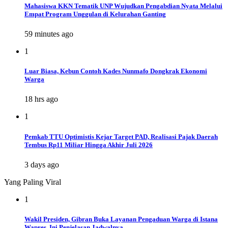
Mahasiswa KKN Tematik UNP Wujudkan Pengabdian Nyata Melalui
Empat Program Unggulan di Kelurahan Ganting
59 minutes ago
1
Luar Biasa, Kebun Contoh Kades Nunmafo Dongkrak Ekonomi
Warga
18 hrs ago
1
Pemkab TTU Optimistis Kejar Target PAD, Realisasi Pajak Daerah
Tembus Rp11 Miliar Hingga Akhir Juli 2026
3 days ago
Yang Paling Viral
1
Wakil Presiden, Gibran Buka Layanan Pengaduan Warga di Istana
Wapres, Ini Penjelasan Jadwalnya