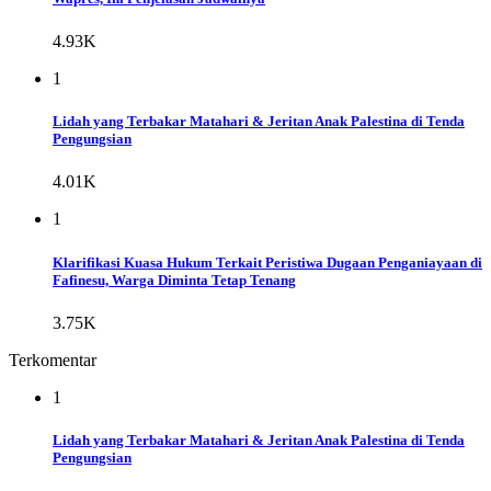
4.93K
1
Lidah yang Terbakar Matahari & Jeritan Anak Palestina di Tenda
Pengungsian
4.01K
1
Klarifikasi Kuasa Hukum Terkait Peristiwa Dugaan Penganiayaan di
Fafinesu, Warga Diminta Tetap Tenang
3.75K
Terkomentar
1
Lidah yang Terbakar Matahari & Jeritan Anak Palestina di Tenda
Pengungsian