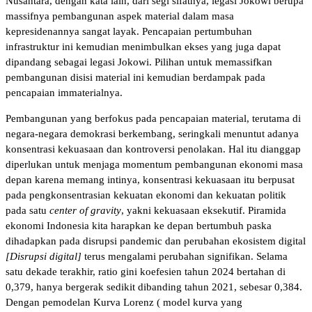
Nusantara, dengan kata lain, dari segi sifatnya, legasi Jokowi berupa
massifnya pembangunan aspek material dalam masa
kepresidenannya sangat layak. Pencapaian pertumbuhan
infrastruktur ini kemudian menimbulkan ekses yang juga dapat
dipandang sebagai legasi Jokowi. Pilihan untuk memassifkan
pembangunan disisi material ini kemudian berdampak pada
pencapaian immaterialnya.
Pembangunan yang berfokus pada pencapaian material, terutama di
negara-negara demokrasi berkembang, seringkali menuntut adanya
konsentrasi kekuasaan dan kontroversi penolakan. Hal itu dianggap
diperlukan untuk menjaga momentum pembangunan ekonomi masa
depan karena memang intinya, konsentrasi kekuasaan itu berpusat
pada pengkonsentrasian kekuatan ekonomi dan kekuatan politik
pada satu
center of gravity
, yakni kekuasaan eksekutif. Piramida
ekonomi Indonesia kita harapkan ke depan bertumbuh paska
dihadapkan pada disrupsi pandemic dan perubahan ekosistem digital
[Disrupsi digital]
terus mengalami perubahan signifikan. Selama
satu dekade terakhir, ratio gini koefesien tahun 2024 bertahan di
0,379, hanya bergerak sedikit dibanding tahun 2021, sebesar 0,384.
Dengan pemodelan Kurva Lorenz ( model kurva yang