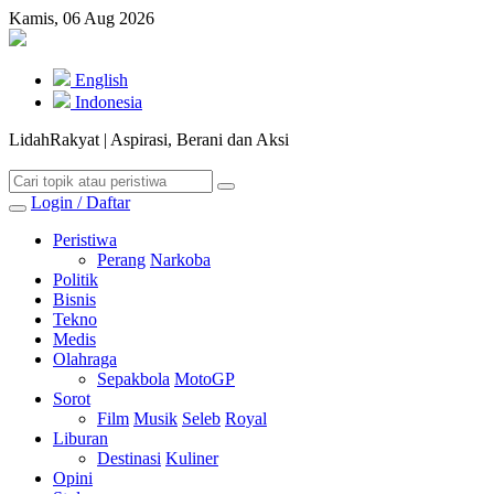
Kamis, 06 Aug 2026
English
Indonesia
LidahRakyat | Aspirasi, Berani dan Aksi
Login / Daftar
Peristiwa
Perang
Narkoba
Politik
Bisnis
Tekno
Medis
Olahraga
Sepakbola
MotoGP
Sorot
Film
Musik
Seleb
Royal
Liburan
Destinasi
Kuliner
Opini