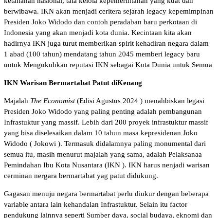
ketahanan nasional, tata kelola kepemerintahan yang kuat dan
berwibawa. IKN akan menjadi ceritera sejarah legacy kepemimpinan
Presiden Joko Widodo dan contoh peradaban baru perkotaan di
Indonesia yang akan menjadi kota dunia. Kecintaan kita akan
hadirnya IKN juga turut memberikan spirit kehadiran negara dalam
1 abad (100 tahun) mendatang tahun 2045 memberi legacy baru
untuk Mengukuhkan reputasi IKN sebagai Kota Dunia untuk Semua
IKN Warisan Bermartabat Patut diKenang
Majalah
The Economist
(Edisi Agustus 2024 ) menahbiskan legasi
Presiden Joko Widodo yang paling penting adalah pembangunan
Infrastuktur yang massif. Lebih dari 200 proyek infrastuktur massif
yang bisa diselesaikan dalam 10 tahun masa kepresidenan Joko
Widodo ( Jokowi ). Termasuk didalamnya paling monumental dari
semua itu, masih menurut majalah yang sama, adalah Pelaksanaa
Pemindahan Ibu Kota Nusantara (IKN ). IKN harus nenjadi warisan
cerminan nergara bermartabat yag patut didukung.
Gagasan menuju negara bermartabat perlu diukur dengan beberapa
variable antara lain kehandalan Infrastuktur. Selain itu factor
pendukung lainnya seperti Sumber daya, social budaya, eknomi dan