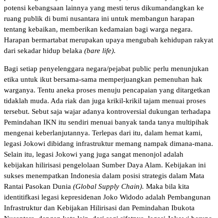
potensi kebangsaan lainnya yang mesti terus dikumandangkan ke
ruang publik di bumi nusantara ini untuk membangun harapan
tentang kebaikan, memberikan kedamaian bagi warga negara.
Harapan bermartabat merupakan upaya mengubah kehidupan rakyat
dari sekadar hidup belaka
(bare life).
Bagi setiap penyelenggara negara/pejabat public perlu menunjukan
etika untuk ikut bersama-sama memperjuangkan pemenuhan hak
warganya. Tentu aneka proses menuju pencapaian yang ditargetkan
tidaklah muda. Ada riak dan juga krikil-krikil tajam menuai proses
tersebut. Sebut saja wajar adanya kontroversial dukungan terhadapa
Pemindahan IKN itu sendiri menuai banyak tanda tanya multipihak
mengenai keberlanjutannya. Terlepas dari itu, dalam hemat kami,
legasi Jokowi dibidang infrastruktur memang nampak dimana-mana.
Selain itu, legasi Jokowi yang juga sangat menonjol adalah
kebijakan hilirisasi pengelolaan Sumber Daya Alam. Kebijakan ini
sukses menempatkan Indonesia dalam posisi strategis dalam Mata
Rantai Pasokan Dunia
(Global Supply Chain).
Maka bila kita
identitifkasi legasi kepresidenan Joko Widodo adalah Pembangunan
Infrastruktur dan Kebijakan Hilirisasi dan Pemindahan Ibukota