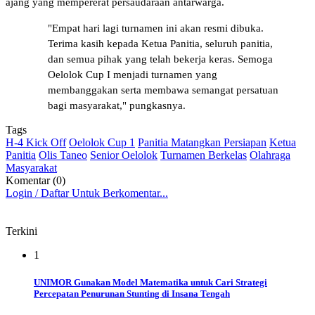
ajang yang mempererat persaudaraan antarwarga.
"Empat hari lagi turnamen ini akan resmi dibuka.
Terima kasih kepada Ketua Panitia, seluruh panitia,
dan semua pihak yang telah bekerja keras. Semoga
Oelolok Cup I menjadi turnamen yang
membanggakan serta membawa semangat persatuan
bagi masyarakat," pungkasnya.
Tags
H-4 Kick Off
Oelolok Cup 1
Panitia Matangkan Persiapan
Ketua
Panitia
Olis Taneo
Senior Oelolok
Turnamen Berkelas
Olahraga
Masyarakat
Komentar (0)
Login / Daftar Untuk Berkomentar...
Terkini
1
UNIMOR Gunakan Model Matematika untuk Cari Strategi
Percepatan Penurunan Stunting di Insana Tengah