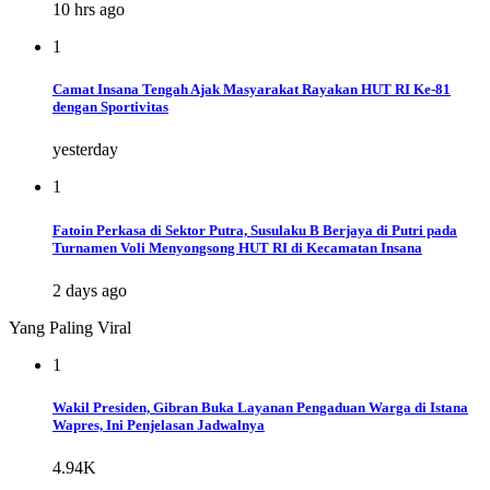
10 hrs ago
1
Camat Insana Tengah Ajak Masyarakat Rayakan HUT RI Ke-81
dengan Sportivitas
yesterday
1
Fatoin Perkasa di Sektor Putra, Susulaku B Berjaya di Putri pada
Turnamen Voli Menyongsong HUT RI di Kecamatan Insana
2 days ago
Yang Paling Viral
1
Wakil Presiden, Gibran Buka Layanan Pengaduan Warga di Istana
Wapres, Ini Penjelasan Jadwalnya
4.94K