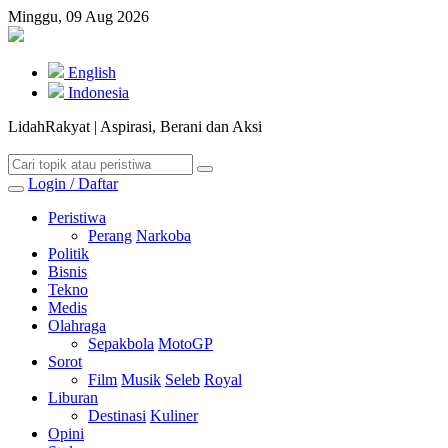
Minggu, 09 Aug 2026
English
Indonesia
LidahRakyat | Aspirasi, Berani dan Aksi
Login / Daftar
Peristiwa
Perang
Narkoba
Politik
Bisnis
Tekno
Medis
Olahraga
Sepakbola
MotoGP
Sorot
Film
Musik
Seleb
Royal
Liburan
Destinasi
Kuliner
Opini