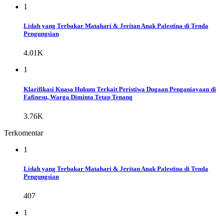
1
Lidah yang Terbakar Matahari & Jeritan Anak Palestina di Tenda
Pengungsian
4.01K
1
Klarifikasi Kuasa Hukum Terkait Peristiwa Dugaan Penganiayaan di
Fafinesu, Warga Diminta Tetap Tenang
3.76K
Terkomentar
1
Lidah yang Terbakar Matahari & Jeritan Anak Palestina di Tenda
Pengungsian
407
1