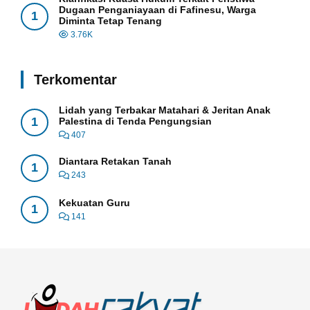
Dugaan Penganiayaan di Fafinesu, Warga
1
Diminta Tetap Tenang
3.76K
Terkomentar
Lidah yang Terbakar Matahari & Jeritan Anak
1
Palestina di Tenda Pengungsian
407
Diantara Retakan Tanah
1
243
Kekuatan Guru
1
141