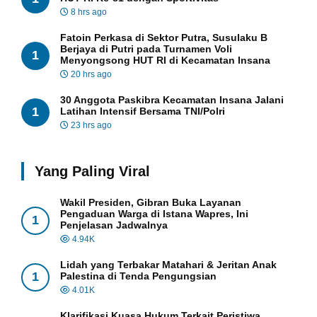
8 hrs ago
Fatoin Perkasa di Sektor Putra, Susulaku B
Berjaya di Putri pada Turnamen Voli
1
Menyongsong HUT RI di Kecamatan Insana
20 hrs ago
30 Anggota Paskibra Kecamatan Insana Jalani
1
Latihan Intensif Bersama TNI/Polri
23 hrs ago
Yang Paling Viral
Wakil Presiden, Gibran Buka Layanan
Pengaduan Warga di Istana Wapres, Ini
1
Penjelasan Jadwalnya
4.94K
Lidah yang Terbakar Matahari & Jeritan Anak
1
Palestina di Tenda Pengungsian
4.01K
Klarifikasi Kuasa Hukum Terkait Peristiwa