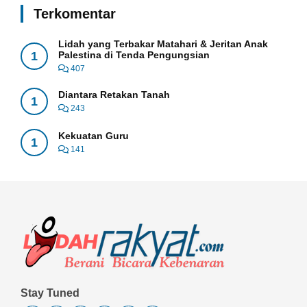
Terkomentar
Lidah yang Terbakar Matahari & Jeritan Anak
1
Palestina di Tenda Pengungsian
407
Diantara Retakan Tanah
1
243
Kekuatan Guru
1
141
Stay Tuned