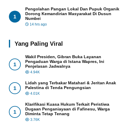
Pengolahan Pangan Lokal Dan Pupuk Organik
Dorong Kemandirian Masyarakat Di Dusun
1
Numbei
14 hrs ago
Yang Paling Viral
Wakil Presiden, Gibran Buka Layanan
Pengaduan Warga di Istana Wapres, Ini
1
Penjelasan Jadwalnya
4.94K
Lidah yang Terbakar Matahari & Jeritan Anak
1
Palestina di Tenda Pengungsian
4.01K
Klarifikasi Kuasa Hukum Terkait Peristiwa
Dugaan Penganiayaan di Fafinesu, Warga
1
Diminta Tetap Tenang
3.76K