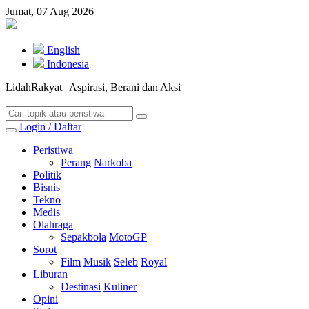
Jumat, 07 Aug 2026
English
Indonesia
LidahRakyat | Aspirasi, Berani dan Aksi
Login / Daftar
Peristiwa
Perang
Narkoba
Politik
Bisnis
Tekno
Medis
Olahraga
Sepakbola
MotoGP
Sorot
Film
Musik
Seleb
Royal
Liburan
Destinasi
Kuliner
Opini