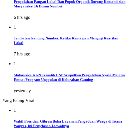
Pengolahan Pangan Lokal Dan Pupuk Organik Dorong Kemandirian
Masyarakat Di Dusun Numbei
6 hrs ago
1
Jembatan Gantung Numbei: Ketika Kemajuan Menguji Kearifan
Lokal
7 hrs ago
1
Mahasiswa KKN Tematik UNP Wujudkan Pengabdian Nyata Melalui
Empat Program Unggulan di Kelurahan Ganting
yesterday
Yang Paling Viral
1
Wakil Presiden, Gibran Buka Layanan Pengaduan Warga di Istana
Wapres, Ini Penjelasan Jadwalnya