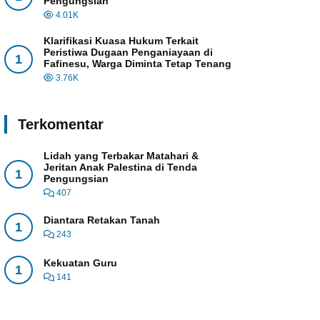
Pengungsian
4.01K
Klarifikasi Kuasa Hukum Terkait
Peristiwa Dugaan Penganiayaan di
1
Fafinesu, Warga Diminta Tetap Tenang
3.76K
Terkomentar
Lidah yang Terbakar Matahari &
Jeritan Anak Palestina di Tenda
1
Pengungsian
407
Diantara Retakan Tanah
1
243
Kekuatan Guru
1
141