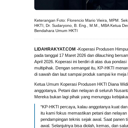
Keterangan Foto: Florencio Mario Vieira, MPM. Se
HKTI, Dr. Sudaryono, B. Eng., M.M., MBA Ketua D
Bendahara Umum HKTI
LIDAHRAKYAT.COM -
Koperasi Produsen Himpun
pada tanggal 17 Maret 2026 dan dilauching ber
April 2026. Koperasi ini berdiri di atas dua ponda
multipihak. Dengan semangat itu, KP-HKTI menarg
di sawah dan laut sampai produk sampai ke meja
Ketua Umum Koperasi Produsen HKTI Diana Widi As
anggotanya. Petani dan nelayan di seluruh Nusan
Mereka bukan lagi pihak yang menunggu kebijakan
“KP-HKTI percaya, kalau anggotanya kuat dan 
itu kami fokus memastikan petani dan nelayan d
pendampingan teknis sejak awal. Saat panen tib
awal. Selanjutnya bisa diolah, kemas, dan sal