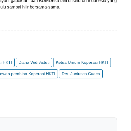
layan, gapoktan, dan BUMDesa tani di seluruh Indonesia yang
ulu sampai hilir bersama-sama.
i HKTI
Diana Widi Astuti
Ketua Umum Koperasi HKTI
ewan pembina Koperasi HKTI
Drs. Juniusco Cuaca