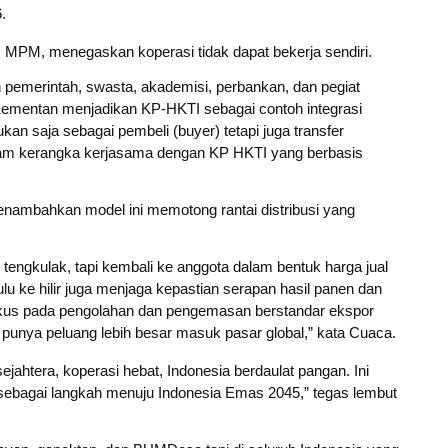
.
 MPM, menegaskan koperasi tidak dapat bekerja sendiri.
pemerintah, swasta, akademisi, perbankan, dan pegiat
mentan menjadikan KP-HKTI sebagai contoh integrasi
ukan saja sebagai pembeli (buyer) tetapi juga transfer
dalam kerangka kerjasama dengan KP HKTI yang berbasis
mbahkan model ini memotong rantai distribusi yang
i tengkulak, tapi kembali ke anggota dalam bentuk harga jual
hulu ke hilir juga menjaga kepastian serapan hasil panen dan
okus pada pengolahan dan pengemasan berstandar ekspor
punya peluang lebih besar masuk pasar global,” kata Cuaca.
jahtera, koperasi hebat, Indonesia berdaulat pangan. Ini
 sebagai langkah menuju Indonesia Emas 2045,” tegas lembut