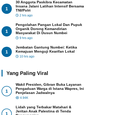
30 Anggota Paskibra Kecamatan
Insana Jalani Latihan Intensif Bersama
1
TNI/Polri
2 hrs ago
Pengolahan Pangan Lokal Dan Pupuk
Organik Dorong Kemandirian
1
Masyarakat Di Dusun Numbei
9 hrs ago
Jembatan Gantung Numbei: Ketika
1
Kemajuan Menguji Kearifan Lokal
10 hrs ago
Yang Paling Viral
Wakil Presiden, Gibran Buka Layanan
Pengaduan Warga di Istana Wapres, Ini
1
Penjelasan Jadwalnya
4.94K
Lidah yang Terbakar Matahari &
Jeritan Anak Palestina di Tenda
1