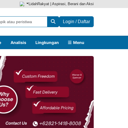
LidahRakyat | Aspirasi, Berani dan Aksi
Login / Daftar
e
Analisis
Lingkungan
Menu