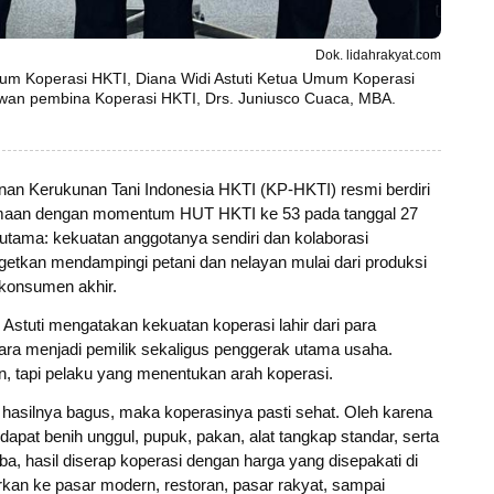
Dok. lidahrakyat.com
kum Koperasi HKTI, Diana Widi Astuti Ketua Umum Koperasi
ewan pembina Koperasi HKTI, Drs. Juniusco Cuaca, MBA.
an Kerukunan Tani Indonesia HKTI (KP-HKTI) resmi berdiri
samaan dengan momentum HUT HKTI ke 53 pada tanggal 27
si utama: kekuatan anggotanya sendiri dan kolaborasi
etkan mendampingi petani dan nelayan mulai dari produksi
 konsumen akhir.
tuti mengatakan kekuatan koperasi lahir dari para
tara menjadi pemilik sekaligus penggerak utama usaha.
, tapi pelaku yang menentukan arah koperasi.
hasilnya bagus, maka koperasinya pasti sehat. Oleh karena
apat benih unggul, pupuk, pakan, alat tangkap standar, serta
a, hasil diserap koperasi dengan harga yang disepakati di
urkan ke pasar modern, restoran, pasar rakyat, sampai