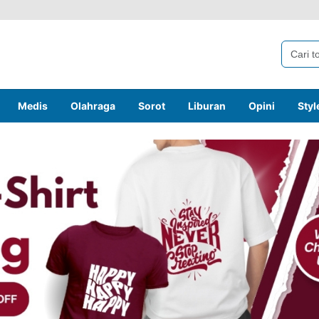
Medis
Olahraga
Sorot
Liburan
Opini
Styl