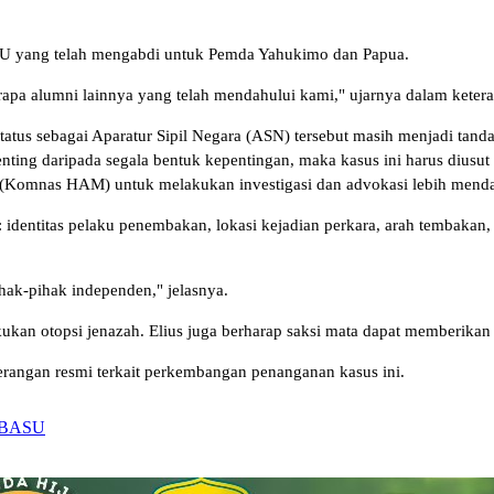
U yang telah mengabdi untuk Pemda Yahukimo dan Papua.
rapa alumni lainnya yang telah mendahului kami," ujarnya dalam ketera
status sebagai Aparatur Sipil Negara (ASN) tersebut masih menjadi t
ting daripada segala bentuk kepentingan, maka kasus ini harus diusut 
Komnas HAM) untuk melakukan investigasi dan advokasi lebih mendal
ain: identitas pelaku penembakan, lokasi kejadian perkara, arah tembaka
hak-pihak independen," jelasnya.
n otopsi jenazah. Elius juga berharap saksi mata dapat memberikan i
erangan resmi terkait perkembangan penanganan kasus ini.
ABASU