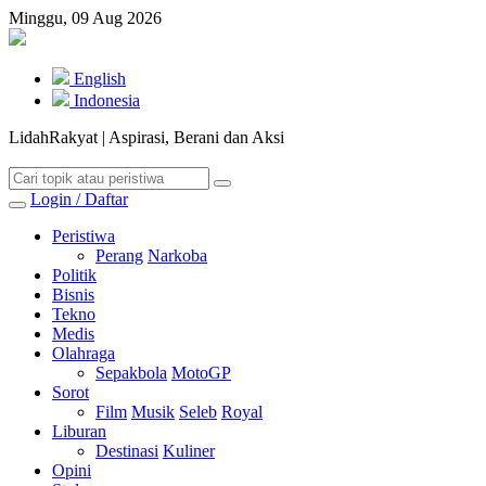
Minggu, 09 Aug 2026
English
Indonesia
LidahRakyat | Aspirasi, Berani dan Aksi
Login / Daftar
Peristiwa
Perang
Narkoba
Politik
Bisnis
Tekno
Medis
Olahraga
Sepakbola
MotoGP
Sorot
Film
Musik
Seleb
Royal
Liburan
Destinasi
Kuliner
Opini