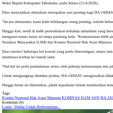
Wakil Bupati Kabupaten Yahukimo, pada Selasa (21/4/2026).
Elius menyatakan almarhum merupakan aset penting bagi HA-JABAS
"Secara almamater, kami telah kehilangan orang penting, setelah bebe
Hingga kini, motif di balik penembakan terhadap almarhum yang ber
mengusut tuntas kasus ini tanpa pandang bulu. "Kemanusiaan lebih pen
Swadaya Masyarakat (LSM) dan Komisi Nasional Hak Asasi Manusia (
Elius merinci beberapa hal krusial yang perlu diinvestigasi, antara l
membawa korban ke rumah sakit.
"Hal-hal ini perlu pendalaman serius oleh pekerja kemanusiaan dan pi
Untuk mengungkap identitas pelaku, HA-JABASU mengusulkan dilakuka
Hingga berita ini diturunkan, pihak kepolisian belum memberikan ket
Tags
Komisi Nasional Hak Asasi Manusia
KOMNAS HAM
ASN
HA-J
Komentar (0)
Login / Daftar Untuk Berkomentar...