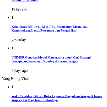
19 hrs ago
1
Kebaktian HUT ke 81 RI di TTU, Momentum Memaknai
Kemerdekaan Lewat Persatuan dan Pengabdian
yesterday
1
UNIMOR Gunakan Model Matematika untuk Cari Strategi
Percepatan Penurunan Stunting di Insana Tengah
2 days ago
Yang Paling Viral
1
Wakil Presiden, Gibran Buka Layanan Pengaduan Warga di Istana
Wapres, Ini Penjelasan Jadwalnya