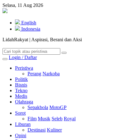
Selasa, 11 Aug 2026
English
Indonesia
LidahRakyat | Aspirasi, Berani dan Aksi
Login / Daftar
Peristiwa
Perang
Narkoba
Politik
Bisnis
Tekno
Medis
Olahraga
Sepakbola
MotoGP
Sorot
Film
Musik
Seleb
Royal
Liburan
Destinasi
Kuliner
Opini