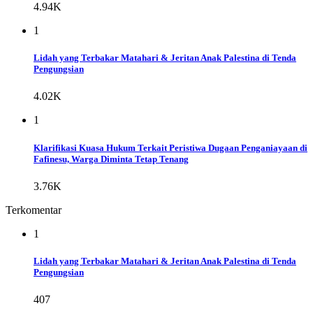
4.94K
1
Lidah yang Terbakar Matahari & Jeritan Anak Palestina di Tenda
Pengungsian
4.02K
1
Klarifikasi Kuasa Hukum Terkait Peristiwa Dugaan Penganiayaan di
Fafinesu, Warga Diminta Tetap Tenang
3.76K
Terkomentar
1
Lidah yang Terbakar Matahari & Jeritan Anak Palestina di Tenda
Pengungsian
407