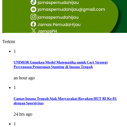
Terkini
1
UNIMOR Gunakan Model Matematika untuk Cari Strategi
Percepatan Penurunan Stunting di Insana Tengah
an hour ago
1
Camat Insana Tengah Ajak Masyarakat Rayakan HUT RI Ke-81
dengan Sportivitas
24 hrs ago
1