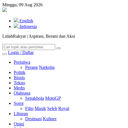
Minggu, 09 Aug 2026
English
Indonesia
LidahRakyat | Aspirasi, Berani dan Aksi
Login / Daftar
Peristiwa
Perang
Narkoba
Politik
Bisnis
Tekno
Medis
Olahraga
Sepakbola
MotoGP
Sorot
Film
Musik
Seleb
Royal
Liburan
Destinasi
Kuliner
Opini