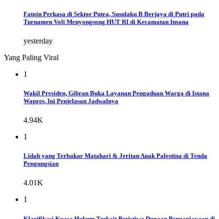
Fatoin Perkasa di Sektor Putra, Susulaku B Berjaya di Putri pada
Turnamen Voli Menyongsong HUT RI di Kecamatan Insana
yesterday
Yang Paling Viral
1
Wakil Presiden, Gibran Buka Layanan Pengaduan Warga di Istana
Wapres, Ini Penjelasan Jadwalnya
4.94K
1
Lidah yang Terbakar Matahari & Jeritan Anak Palestina di Tenda
Pengungsian
4.01K
1
Klarifikasi Kuasa Hukum Terkait Peristiwa Dugaan Penganiayaan di