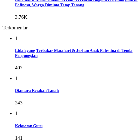
Fafinesu, Warga Diminta Tetap Tenang
3.76K
Terkomentar
1
Lidah yang Terbakar Matahari & Jeritan Anak Palestina di Tenda
Pengungsian
407
1
Diantara Retakan Tanah
243
1
Kekuatan Guru
141