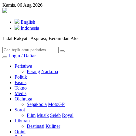
Kamis, 06 Aug 2026
English
Indonesia
LidahRakyat | Aspirasi, Berani dan Aksi
Login / Daftar
Peristiwa
Perang
Narkoba
Politik
Bisnis
Tekno
Medis
Olahraga
Sepakbola
MotoGP
Sorot
Film
Musik
Seleb
Royal
Liburan
Destinasi
Kuliner
Opini