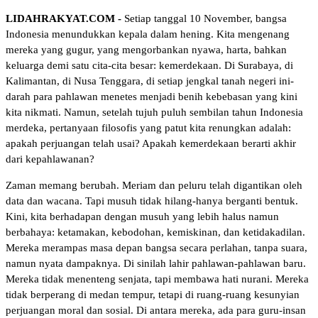
LIDAHRAKYAT.COM -
Setiap tanggal 10 November, bangsa
Indonesia menundukkan kepala dalam hening. Kita mengenang
mereka yang gugur, yang mengorbankan nyawa, harta, bahkan
keluarga demi satu cita-cita besar: kemerdekaan. Di Surabaya, di
Kalimantan, di Nusa Tenggara, di setiap jengkal tanah negeri ini-
darah para pahlawan menetes menjadi benih kebebasan yang kini
kita nikmati. Namun, setelah tujuh puluh sembilan tahun Indonesia
merdeka, pertanyaan filosofis yang patut kita renungkan adalah:
apakah perjuangan telah usai? Apakah kemerdekaan berarti akhir
dari kepahlawanan?
Zaman memang berubah. Meriam dan peluru telah digantikan oleh
data dan wacana. Tapi musuh tidak hilang-hanya berganti bentuk.
Kini, kita berhadapan dengan musuh yang lebih halus namun
berbahaya: ketamakan, kebodohan, kemiskinan, dan ketidakadilan.
Mereka merampas masa depan bangsa secara perlahan, tanpa suara,
namun nyata dampaknya. Di sinilah lahir pahlawan-pahlawan baru.
Mereka tidak menenteng senjata, tapi membawa hati nurani. Mereka
tidak berperang di medan tempur, tetapi di ruang-ruang kesunyian
perjuangan moral dan sosial. Di antara mereka, ada para guru-insan