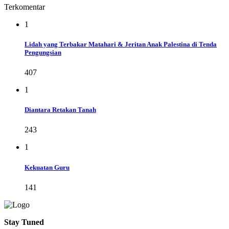
Terkomentar
1
Lidah yang Terbakar Matahari & Jeritan Anak Palestina di Tenda
Pengungsian
407
1
Diantara Retakan Tanah
243
1
Kekuatan Guru
141
Stay Tuned