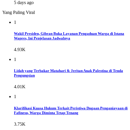
5 days ago
Yang Paling Viral
1
Wakil Presiden, Gibran Buka Layanan Pengaduan Warga di Istana
Wapres, Ini Penjelasan Jadwalnya
4.93K
1
Lidah yang Terbakar Matahari & Jeritan Anak Palestina di Tenda
Pengungsian
4.01K
1
Klarifikasi Kuasa Hukum Terkait Peristiwa Dugaan Penganiayaan di
Fafinesu, Warga Diminta Tetap Tenang
3.75K