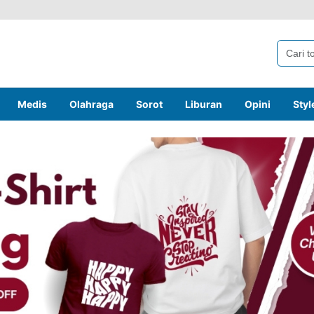
Medis
Olahraga
Sorot
Liburan
Opini
Styl