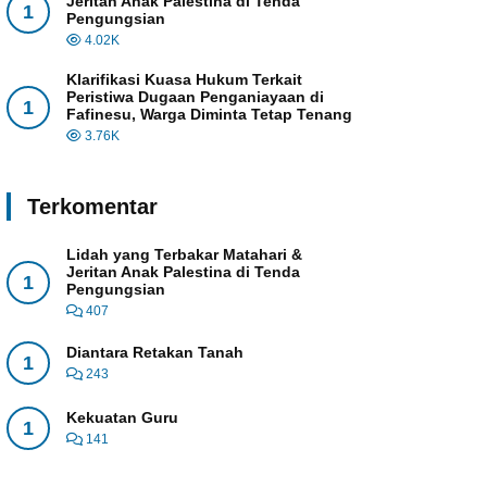
Jeritan Anak Palestina di Tenda
1
Pengungsian
4.02K
Klarifikasi Kuasa Hukum Terkait
Peristiwa Dugaan Penganiayaan di
1
Fafinesu, Warga Diminta Tetap Tenang
3.76K
Terkomentar
Lidah yang Terbakar Matahari &
Jeritan Anak Palestina di Tenda
1
Pengungsian
407
Diantara Retakan Tanah
1
243
Kekuatan Guru
1
141