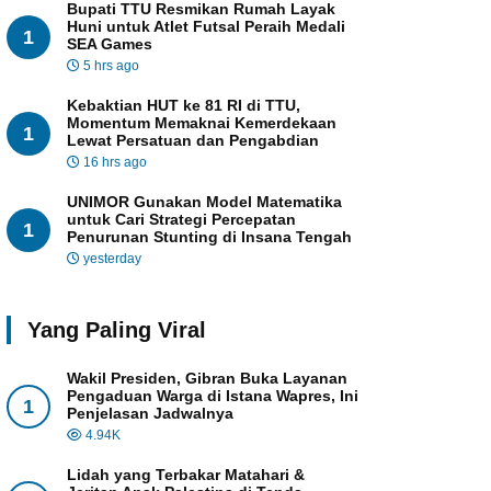
Bupati TTU Resmikan Rumah Layak
Huni untuk Atlet Futsal Peraih Medali
1
SEA Games
5 hrs ago
Kebaktian HUT ke 81 RI di TTU,
Momentum Memaknai Kemerdekaan
1
Lewat Persatuan dan Pengabdian
16 hrs ago
UNIMOR Gunakan Model Matematika
untuk Cari Strategi Percepatan
1
Penurunan Stunting di Insana Tengah
yesterday
Yang Paling Viral
Wakil Presiden, Gibran Buka Layanan
Pengaduan Warga di Istana Wapres, Ini
1
Penjelasan Jadwalnya
4.94K
Lidah yang Terbakar Matahari &