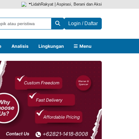
LidahRakyat | Aspirasi, Berani dan Aksi
Login / Daftar
e
Analisis
Lingkungan
Menu