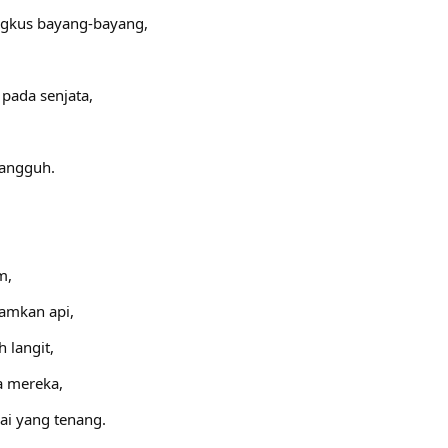
ngkus bayang-bayang,
 pada senjata,
tangguh.
m,
amkan api,
h langit,
a mereka,
ai yang tenang.