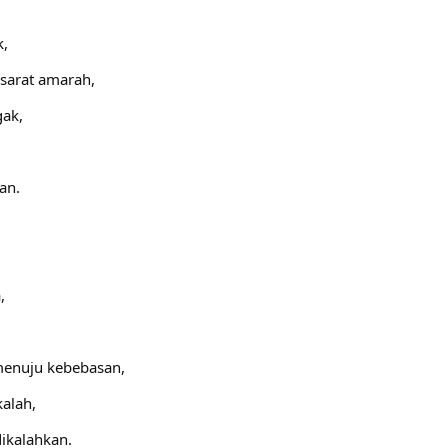
k,
sarat amarah,
gak,
an.
,
menuju kebebasan,
kalah,
dikalahkan.