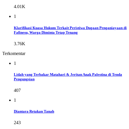
4.01K
1
Klarifikasi Kuasa Hukum Terkait Peristiwa Dugaan Penganiayaan di
Fafinesu, Warga Diminta Tetap Tenang
3.76K
Terkomentar
1
Lidah yang Terbakar Matahari & Jeritan Anak Palestina di Tenda
Pengungsian
407
1
Diantara Retakan Tanah
243