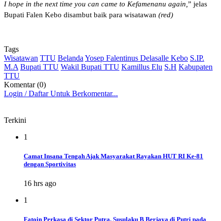
I hope in the next time you can came to Kefamenanu again,
” jelas
Bupati Falen Kebo disambut baik para wisatawan
(red)
Tags
Wisatawan
TTU
Belanda
Yosep Falentinus Delasalle Kebo
S.IP.
M.A
Bupati TTU
Wakil Bupati TTU
Kamillus Elu
S.H
Kabupaten
TTU
Komentar (0)
Login / Daftar Untuk Berkomentar...
Terkini
1
Camat Insana Tengah Ajak Masyarakat Rayakan HUT RI Ke-81
dengan Sportivitas
16 hrs ago
1
Fatoin Perkasa di Sektor Putra, Susulaku B Berjaya di Putri pada