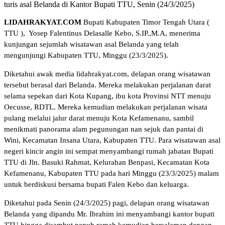
turis asal Belanda di Kantor Bupati TTU, Senin (24/3/2025)
LIDAHRAKYAT.COM
Bupati Kabupaten Timor Tengah Utara (
TTU ), Yosep Falentinus Delasalle Kebo, S.IP.,M.A, menerima
kunjungan sejumlah wisatawan asal Belanda yang telah
mengunjungi Kabupaten TTU, Minggu (23/3/2025).
Diketahui awak media lidahrakyat.com, delapan orang wisatawan
tersebut berasal dari Belanda. Mereka melakukan perjalanan darat
selama sepekan dari Kota Kupang, ibu kota Provinsi NTT menuju
Oecusse, RDTL. Mereka kemudian melakukan perjalanan wisata
pulang melalui jalur darat menuju Kota Kefamenanu, sambil
menikmati panorama alam pegunungan nan sejuk dan pantai di
Wini, Kecamatan Insana Utara, Kabupaten TTU. Para wisatawan asal
negeri kincir angin ini sempat menyambangi rumah jabatan Bupati
TTU di Jln. Basuki Rahmat, Kelurahan Benpasi, Kecamatan Kota
Kefamenanu, Kabupaten TTU pada hari Minggu (23/3/2025) malam
untuk berdiskusi bersama bupati Falen Kebo dan keluarga.
Diketahui pada Senin (24/3/2025) pagi, delapan orang wisatawan
Belanda yang dipandu Mr. Ibrahim ini menyambangi kantor bupati
TTU hingga disambut penuh ramah kemudian bersalaman dengan