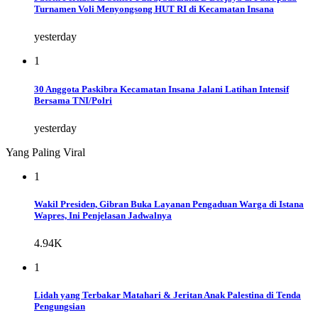
Turnamen Voli Menyongsong HUT RI di Kecamatan Insana
yesterday
1
30 Anggota Paskibra Kecamatan Insana Jalani Latihan Intensif
Bersama TNI/Polri
yesterday
Yang Paling Viral
1
Wakil Presiden, Gibran Buka Layanan Pengaduan Warga di Istana
Wapres, Ini Penjelasan Jadwalnya
4.94K
1
Lidah yang Terbakar Matahari & Jeritan Anak Palestina di Tenda
Pengungsian