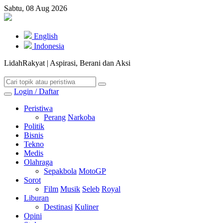
Sabtu, 08 Aug 2026
English
Indonesia
LidahRakyat | Aspirasi, Berani dan Aksi
Login / Daftar
Peristiwa
Perang
Narkoba
Politik
Bisnis
Tekno
Medis
Olahraga
Sepakbola
MotoGP
Sorot
Film
Musik
Seleb
Royal
Liburan
Destinasi
Kuliner
Opini