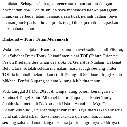
penilaian. Sebagai sahabat, ia menerima keputusan itu dengan
hormat dan doa. Dan di sinilah saya menyadari bahwa panggilan
mungkin berbeda, tetapi persaudaraan tidak pernah padam. Saya
memang melepaskan jubah putih, tetapi tidak pernah melepaskan
persahabatan kami.
Diakonat – Tomy Tetap Melangkah
Waktu terus berjalan. Kami sama-sama menyelesaikan studi Filsafat,
lalu Sahabat Frater Tomy Nainaif menjalani TOP (Tahun Orientasi
Pastotal) selama dua tahun di Paroki St. Gerardus Nualian, Dekenat
Belu Utara. Setelah selesai menjalani masa sebagi seorang Frater
TOP, ia kembali melanjutkan studi Teologi di Seminari Tinggi Santo
Mikhael Penfui-Kupang selama kurang lebih dua tahun.
Pada tanggal 31 Mei 2025, di tempat yang penuh kenangan itu—
Seminari Tinggi Santo Mikhael Penfui Kupang— Frater Tomy
ditahbiskan menjadi Diakon oleh Uskup Atambua, Mgr. Dr.
Dominikus Saku, Pr. Mendengar kabar itu, saya merasakan sukacita
yang sulit dijelaskan. Saya menyaksikan dari jauh bagaimana
seorang sahabat lama, dengan semua jatuh-bangunnya, akhirnya tiba