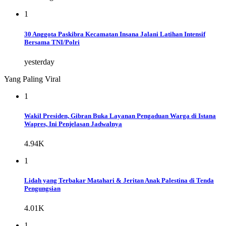
1
30 Anggota Paskibra Kecamatan Insana Jalani Latihan Intensif
Bersama TNI/Polri
yesterday
Yang Paling Viral
1
Wakil Presiden, Gibran Buka Layanan Pengaduan Warga di Istana
Wapres, Ini Penjelasan Jadwalnya
4.94K
1
Lidah yang Terbakar Matahari & Jeritan Anak Palestina di Tenda
Pengungsian
4.01K
1