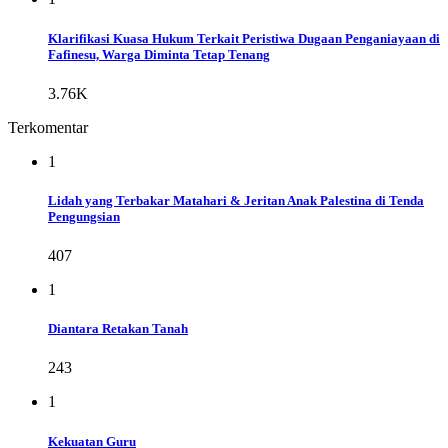
Klarifikasi Kuasa Hukum Terkait Peristiwa Dugaan Penganiayaan di
Fafinesu, Warga Diminta Tetap Tenang
3.76K
Terkomentar
1
Lidah yang Terbakar Matahari & Jeritan Anak Palestina di Tenda
Pengungsian
407
1
Diantara Retakan Tanah
243
1
Kekuatan Guru