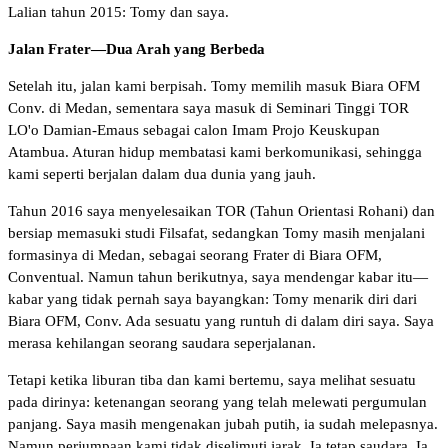
Lalian tahun 2015: Tomy dan saya.
Jalan Frater—Dua Arah yang Berbeda
Setelah itu, jalan kami berpisah. Tomy memilih masuk Biara OFM
Conv. di Medan, sementara saya masuk di Seminari Tinggi TOR
LO'o Damian-Emaus sebagai calon Imam Projo Keuskupan
Atambua. Aturan hidup membatasi kami berkomunikasi, sehingga
kami seperti berjalan dalam dua dunia yang jauh.
Tahun 2016 saya menyelesaikan TOR (Tahun Orientasi Rohani) dan
bersiap memasuki studi Filsafat, sedangkan Tomy masih menjalani
formasinya di Medan, sebagai seorang Frater di Biara OFM,
Conventual. Namun tahun berikutnya, saya mendengar kabar itu—
kabar yang tidak pernah saya bayangkan: Tomy menarik diri dari
Biara OFM, Conv. Ada sesuatu yang runtuh di dalam diri saya. Saya
merasa kehilangan seorang saudara seperjalanan.
Tetapi ketika liburan tiba dan kami bertemu, saya melihat sesuatu
pada dirinya: ketenangan seorang yang telah melewati pergumulan
panjang. Saya masih mengenakan jubah putih, ia sudah melepasnya.
Namun perjumpaan kami tidak diselimuti jarak. Ia tetap saudara. Ia