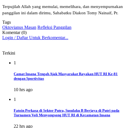
Terpujilah Allah yang memulai, memelihara, dan menyempurnakan
panggilan ini dalam dirimu, Sahabatku Diakon Tomy Nainaif, Pr.
Tags
Oktovianus Masan
Refleksi Panggilan
Komentar (0)
Login / Daftar Untuk Berkomentar...
Terkini
1
Camat Insana Tengah Ajak Masyarakat Rayakan HUT RI Ke-81
dengan Sportivitas
10 hrs ago
1
Fatoin Perkasa di Sektor Putra, Susulaku B Berjaya di Putri pada
Turnamen Voli Menyongsong HUT RI di Kecamatan Insana
22 hrs ago