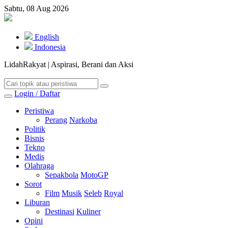
Sabtu, 08 Aug 2026
English
Indonesia
LidahRakyat | Aspirasi, Berani dan Aksi
Login / Daftar
Peristiwa
Perang
Narkoba
Politik
Bisnis
Tekno
Medis
Olahraga
Sepakbola
MotoGP
Sorot
Film
Musik
Seleb
Royal
Liburan
Destinasi
Kuliner
Opini