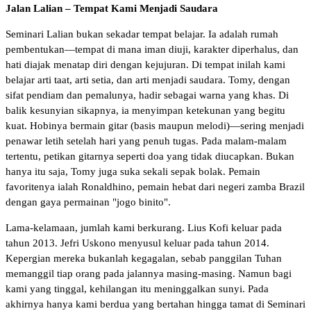
Jalan Lalian – Tempat Kami Menjadi Saudara
Seminari Lalian bukan sekadar tempat belajar. Ia adalah rumah
pembentukan—tempat di mana iman diuji, karakter diperhalus, dan
hati diajak menatap diri dengan kejujuran. Di tempat inilah kami
belajar arti taat, arti setia, dan arti menjadi saudara. Tomy, dengan
sifat pendiam dan pemalunya, hadir sebagai warna yang khas. Di
balik kesunyian sikapnya, ia menyimpan ketekunan yang begitu
kuat. Hobinya bermain gitar (basis maupun melodi)—sering menjadi
penawar letih setelah hari yang penuh tugas. Pada malam-malam
tertentu, petikan gitarnya seperti doa yang tidak diucapkan. Bukan
hanya itu saja, Tomy juga suka sekali sepak bolak. Pemain
favoritenya ialah Ronaldhino, pemain hebat dari negeri zamba Brazil
dengan gaya permainan "jogo binito".
Lama-kelamaan, jumlah kami berkurang. Lius Kofi keluar pada
tahun 2013. Jefri Uskono menyusul keluar pada tahun 2014.
Kepergian mereka bukanlah kegagalan, sebab panggilan Tuhan
memanggil tiap orang pada jalannya masing-masing. Namun bagi
kami yang tinggal, kehilangan itu meninggalkan sunyi. Pada
akhirnya hanya kami berdua yang bertahan hingga tamat di Seminari