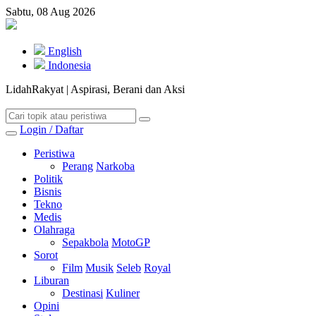
Sabtu, 08 Aug 2026
English
Indonesia
LidahRakyat | Aspirasi, Berani dan Aksi
Login / Daftar
Peristiwa
Perang
Narkoba
Politik
Bisnis
Tekno
Medis
Olahraga
Sepakbola
MotoGP
Sorot
Film
Musik
Seleb
Royal
Liburan
Destinasi
Kuliner
Opini