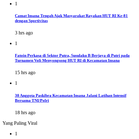
1
Camat Insana Tengah Ajak Masyarakat Rayakan HUT RI Ke-81
dengan Sportivitas
3 hrs ago
1
Fatoin Perkasa di Sektor Putra, Susulaku B Berjaya di Putri pada
Turnamen Voli Menyongsong HUT RI di Kecamatan Insana
15 hrs ago
1
30 Anggota Paskibra Kecamatan Insana Jalani Latihan Intensif
Bersama TNI/Polri
18 hrs ago
Yang Paling Viral
1