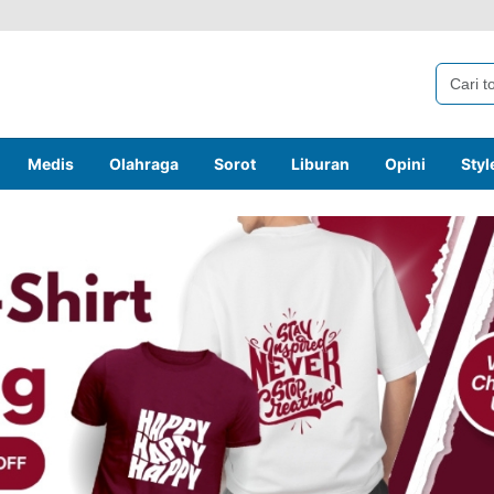
Medis
Olahraga
Sorot
Liburan
Opini
Styl