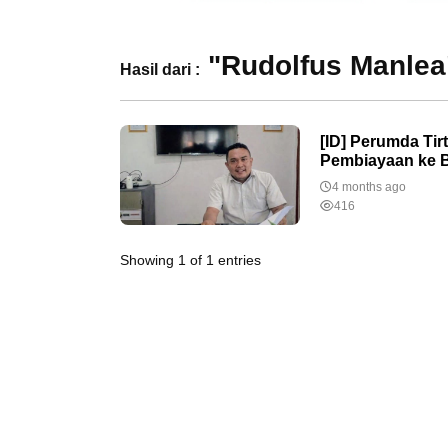
"Rudolfus Manlea
Hasil dari :
[ID] Perumda Ti
Pembiayaan ke 
4 months ago
416
Showing 1 of 1 entries