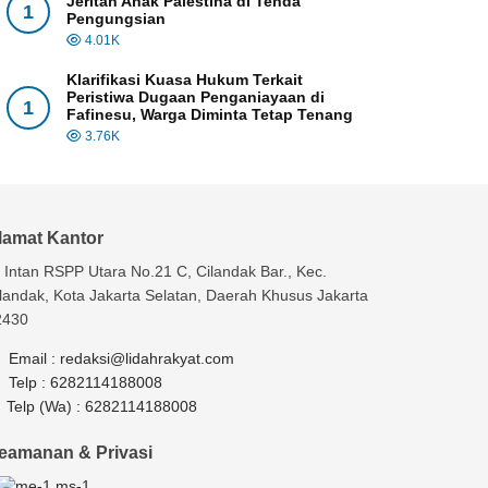
Jeritan Anak Palestina di Tenda
1
Pengungsian
4.01K
Klarifikasi Kuasa Hukum Terkait
Peristiwa Dugaan Penganiayaan di
1
Fafinesu, Warga Diminta Tetap Tenang
3.76K
lamat Kantor
. Intan RSPP Utara No.21 C, Cilandak Bar., Kec.
landak, Kota Jakarta Selatan, Daerah Khusus Jakarta
2430
Email :
redaksi@lidahrakyat.com
Telp :
6282114188008
Telp (Wa) :
6282114188008
eamanan & Privasi