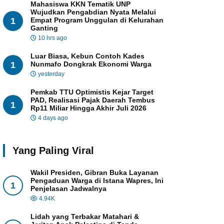
Mahasiswa KKN Tematik UNP
Wujudkan Pengabdian Nyata Melalui
1
Empat Program Unggulan di Kelurahan
Ganting
10 hrs ago
Luar Biasa, Kebun Contoh Kades
1
Nunmafo Dongkrak Ekonomi Warga
yesterday
Pemkab TTU Optimistis Kejar Target
PAD, Realisasi Pajak Daerah Tembus
1
Rp11 Miliar Hingga Akhir Juli 2026
4 days ago
Yang Paling Viral
Wakil Presiden, Gibran Buka Layanan
Pengaduan Warga di Istana Wapres, Ini
1
Penjelasan Jadwalnya
4.94K
Lidah yang Terbakar Matahari &