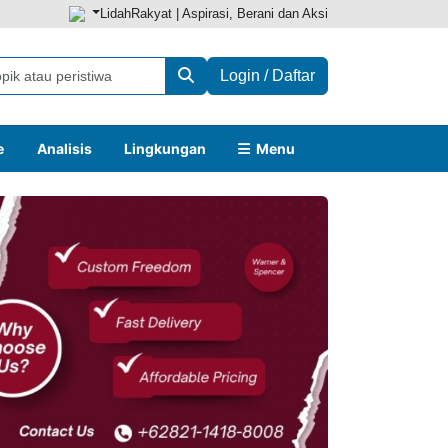
LidahRakyat | Aspirasi, Berani dan Aksi
Login / Daftar
e
Analisis
Lingkungan
Menu