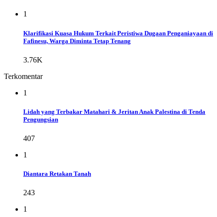
1
Klarifikasi Kuasa Hukum Terkait Peristiwa Dugaan Penganiayaan di
Fafinesu, Warga Diminta Tetap Tenang
3.76K
Terkomentar
1
Lidah yang Terbakar Matahari & Jeritan Anak Palestina di Tenda
Pengungsian
407
1
Diantara Retakan Tanah
243
1