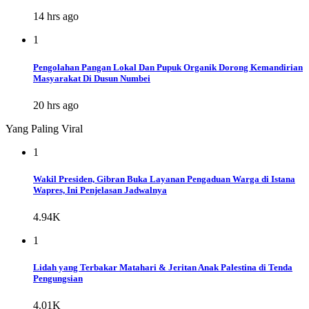
14 hrs ago
1
Pengolahan Pangan Lokal Dan Pupuk Organik Dorong Kemandirian
Masyarakat Di Dusun Numbei
20 hrs ago
Yang Paling Viral
1
Wakil Presiden, Gibran Buka Layanan Pengaduan Warga di Istana
Wapres, Ini Penjelasan Jadwalnya
4.94K
1
Lidah yang Terbakar Matahari & Jeritan Anak Palestina di Tenda
Pengungsian
4.01K