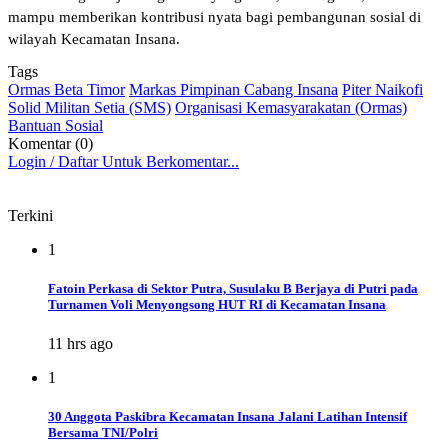
mampu memberikan kontribusi nyata bagi pembangunan sosial di
wilayah Kecamatan Insana.
Tags
Ormas Beta Timor
Markas Pimpinan Cabang Insana
Piter Naikofi
Solid Militan Setia (SMS)
Organisasi Kemasyarakatan (Ormas)
Bantuan Sosial
Komentar (0)
Login / Daftar Untuk Berkomentar...
Terkini
1
Fatoin Perkasa di Sektor Putra, Susulaku B Berjaya di Putri pada
Turnamen Voli Menyongsong HUT RI di Kecamatan Insana
11 hrs ago
1
30 Anggota Paskibra Kecamatan Insana Jalani Latihan Intensif
Bersama TNI/Polri