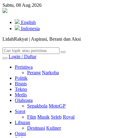
Sabtu, 08 Aug 2026
English
Indonesia
LidahRakyat | Aspirasi, Berani dan Aksi
Login / Daftar
Peristiwa
Perang
Narkoba
Politik
Bisnis
Tekno
Medis
Olahraga
Sepakbola
MotoGP
Sorot
Film
Musik
Seleb
Royal
Liburan
Destinasi
Kuliner
Opini