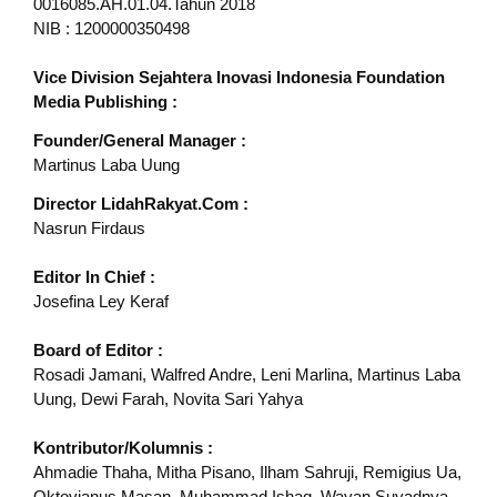
0016085.AH.01.04.Tahun 2018
NIB : 1200000350498
Vice Division Sejahtera Inovasi Indonesia Foundation
Media Publishing :
Founder/General Manager :
Martinus Laba Uung
Director LidahRakyat.Com :
Nasrun Firdaus
Editor In Chief :
Josefina Ley Keraf
Board of Editor :
Rosadi Jamani, Walfred Andre, Leni Marlina, Martinus Laba
Uung, Dewi Farah, Novita Sari Yahya
Kontributor/Kolumnis :
Ahmadie Thaha, Mitha Pisano, Ilham Sahruji, Remigius Ua,
Oktovianus Masan, Muhammad Ishaq, Wayan Suyadnya,