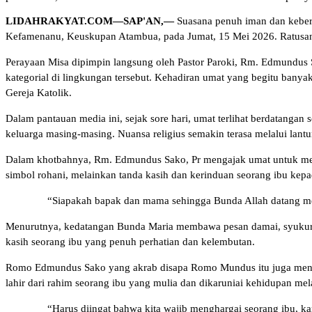
LIDAHRAKYAT.COM—SAP'AN,—
Suasana penuh iman dan keber
Kefamenanu, Keuskupan Atambua, pada Jumat, 15 Mei 2026. Ratusan u
Perayaan Misa dipimpin langsung oleh Pastor Paroki, Rm. Edmundus S
kategorial di lingkungan tersebut. Kehadiran umat yang begitu bany
Gereja Katolik.
Dalam pantauan media ini, sejak sore hari, umat terlihat berdatan
keluarga masing-masing. Nuansa religius semakin terasa melalui lant
Dalam khotbahnya, Rm. Edmundus Sako, Pr mengajak umat untuk me
simbol rohani, melainkan tanda kasih dan kerinduan seorang ibu kep
“Siapakah bapak dan mama sehingga Bunda Allah datang me
Menurutnya, kedatangan Bunda Maria membawa pesan damai, syukur, pu
kasih seorang ibu yang penuh perhatian dan kelembutan.
Romo Edmundus Sako yang akrab disapa Romo Mundus itu juga mene
lahir dari rahim seorang ibu yang mulia dan dikaruniai kehidupan mel
“Harus diingat bahwa kita wajib menghargai seorang ibu, ka