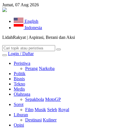
Jumat, 07 Aug 2026
English
Indonesia
LidahRakyat | Aspirasi, Berani dan Aksi
Login / Daftar
Peristiwa
Perang
Narkoba
Politik
Bisnis
Tekno
Medis
Olahraga
Sepakbola
MotoGP
Sorot
Film
Musik
Seleb
Royal
Liburan
Destinasi
Kuliner
Opini