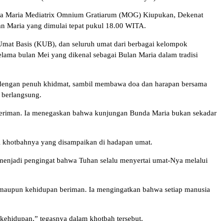
nta Maria Mediatrix Omnium Gratiarum (MOG) Kiupukan, Dekenat
n Maria yang dimulai tepat pukul 18.00 WITA.
 Umat Basis (KUB), dan seluruh umat dari berbagai kelompok
lama bulan Mei yang dikenal sebagai Bulan Maria dalam tradisi
sa dengan penuh khidmat, sambil membawa doa dan harapan bersama
 berlangsung.
eriman. Ia menegaskan bahwa kunjungan Bunda Maria bukan sekadar
i khotbahnya yang disampaikan di hadapan umat.
 menjadi pengingat bahwa Tuhan selalu menyertai umat-Nya melalui
aupun kehidupan beriman. Ia mengingatkan bahwa setiap manusia
 kehidupan,” tegasnya dalam khotbah tersebut.