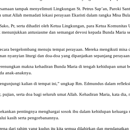
samaan tampak menyelimuti Lingkungan St. Petrus Sap’an, Paroki Sa
mat Allah memadati lokasi perayaan Ekaristi dalam rangka Misa Bula
ako, Pr, serta dihadiri oleh Ketua Lingkungan, para Ketua Komunitas
ak menunjukkan antusiasme dan semangat devosi kepada Bunda Maria se
gan secara bergelombang menuju tempat perayaan. Mereka mengikuti mi
unan nyanyian liturgi dan doa-doa yang dipanjatkan sepanjang perayaan
renungkan makna kehadiran Bunda Maria di tengah kehidupan umat b
ada anak-anaknya.
ngunjungi kalian di tempat ini,” ungkap Rm. Edmundus dalam refleks
jian, serta doa bagi seluruh umat Allah. Kehadiran Maria, kata dia,
kankan pentingnya menghargai sosok ibu dalam kehidupan keluarga m
alui kasih serta pengorbanannya.
rena dari rahim yang kudus itu kita semua dilahirkan dan mendapatkan