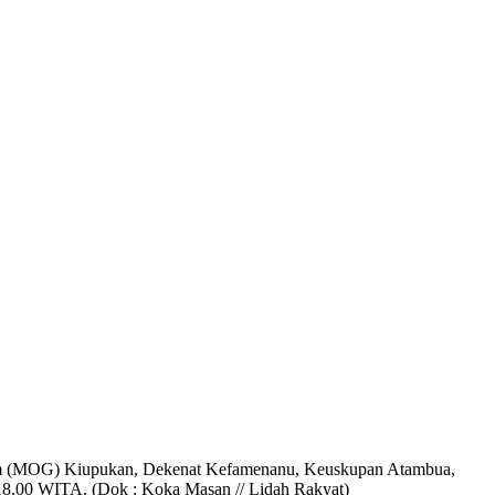
arum (MOG) Kiupukan, Dekenat Kefamenanu, Keuskupan Atambua,
 18.00 WITA. (Dok : Koka Masan // Lidah Rakyat)