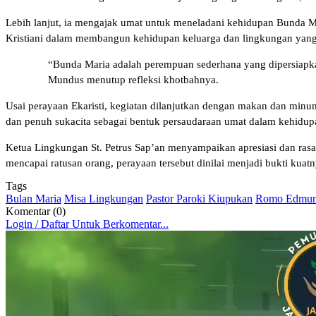
Lebih lanjut, ia mengajak umat untuk meneladani kehidupan Bunda Ma
Kristiani dalam membangun kehidupan keluarga dan lingkungan yang
“Bunda Maria adalah perempuan sederhana yang dipersiapkan
Mundus menutup refleksi khotbahnya.
Usai perayaan Ekaristi, kegiatan dilanjutkan dengan makan dan minu
dan penuh sukacita sebagai bentuk persaudaraan umat dalam kehidup
Ketua Lingkungan St. Petrus Sap’an menyampaikan apresiasi dan rasa
mencapai ratusan orang, perayaan tersebut dinilai menjadi bukti ku
Tags
Bulan Maria
Misa Lingkungan
Pastor Paroki Kiupukan
Romo Edmun
Komentar (0)
Login / Daftar Untuk Berkomentar...