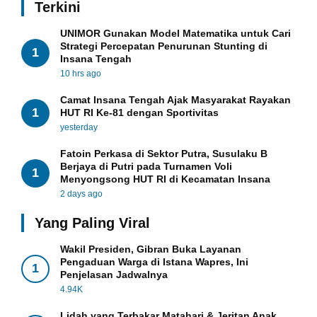
Terkini
UNIMOR Gunakan Model Matematika untuk Cari
Strategi Percepatan Penurunan Stunting di
1
Insana Tengah
10 hrs ago
Camat Insana Tengah Ajak Masyarakat Rayakan
1
HUT RI Ke-81 dengan Sportivitas
yesterday
Fatoin Perkasa di Sektor Putra, Susulaku B
Berjaya di Putri pada Turnamen Voli
1
Menyongsong HUT RI di Kecamatan Insana
2 days ago
Yang Paling Viral
Wakil Presiden, Gibran Buka Layanan
Pengaduan Warga di Istana Wapres, Ini
1
Penjelasan Jadwalnya
4.94K
Lidah yang Terbakar Matahari & Jeritan Anak