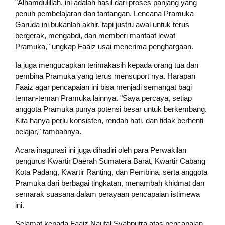
"Alhamdulillah, ini adalah hasil dari proses panjang yang
penuh pembelajaran dan tantangan. Lencana Pramuka
Garuda ini bukanlah akhir, tapi justru awal untuk terus
bergerak, mengabdi, dan memberi manfaat lewat
Pramuka," ungkap Faaiz usai menerima penghargaan.
Ia juga mengucapkan terimakasih kepada orang tua dan
pembina Pramuka yang terus mensuport nya. Harapan
Faaiz agar pencapaian ini bisa menjadi semangat bagi
teman-teman Pramuka lainnya. "Saya percaya, setiap
anggota Pramuka punya potensi besar untuk berkembang.
Kita hanya perlu konsisten, rendah hati, dan tidak berhenti
belajar," tambahnya.
Acara inagurasi ini juga dihadiri oleh para Perwakilan
pengurus Kwartir Daerah Sumatera Barat, Kwartir Cabang
Kota Padang, Kwartir Ranting, dan Pembina, serta anggota
Pramuka dari berbagai tingkatan, menambah khidmat dan
semarak suasana dalam perayaan pencapaian istimewa
ini.
Selamat kepada Faaiz Naufal Syahputra atas pencapaian